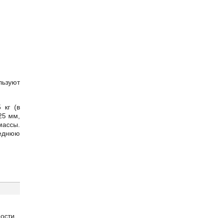
льзуют
 кг (в
25 мм,
массы.
реднюю
ости