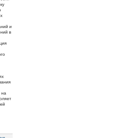
ку
о
ых
аний и
ний в
ция
ого
ях
вания
 на
оляет
сей
ные