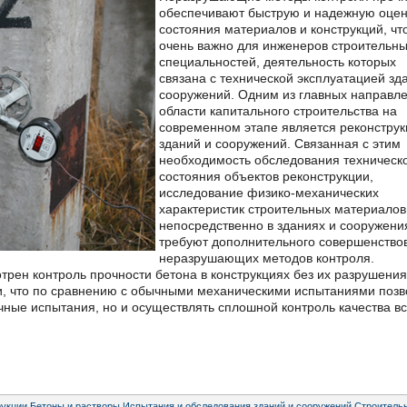
обеспечивают быструю и надежную оцен
состояния материалов и конструкций, чт
очень важно для инженеров строительн
специальностей, деятельность которых
связана с технической эксплуатацией зд
сооружений. Одним из главных направле
области капитального строительства на
современном этапе является реконструк
зданий и сооружений. Связанная с этим
необходимость обследования техническ
состояния объектов реконструкции,
исследование физико-механических
характеристик строительных материалов
непосредственно в зданиях и сооружени
требуют дополнительного совершенство
неразрушающих методов контроля.
ен контроль прочности бетона в конструкциях без их разрушения
и, что по сравнению с обычными механическими испытаниями позв
чные испытания, но и осуществлять сплошной контроль качества в
рукции
,
Бетоны и растворы
,
Испытания и обследования зданий и сооружений
,
Строитель