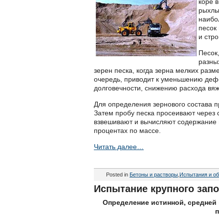
коре 
рыхлы
наибо
песок
и стр
Песок
разны
зерен песка, когда зерна мелких раз
очередь, приводит к уменьшению деф
долговечности, снижению расхода вя
Для определения зернового состава п
Затем пробу песка просеивают через 
взвешивают и вычисляют содержание в
процентах по массе.
Читать далее…
Posted in
Бетоны и растворы
,
Испытания и об
Испытание крупного зап
Определение истинной, средней 
п