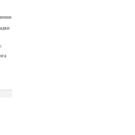
лении
садки
.
нга