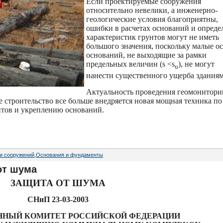
Если проектируемые сооружения
относительно невелики, а инженерно-
геологические условия благоприятны,
ошибки в расчетах оснований и опреде
характеристик грунтов могут не иметь
большого значения, поскольку малые о
оснований, не выходящие за рамки
предельных величин (s <s
), не могут
u
нанести существенного ущерба зданиям
Актуальность проведения геомонитори
е строительство все больше внедряется новая мощная техника по
тов и укреплению оснований.
 и сооружений
,
Основания и фундаменты
от шума
ЗАЩИТА ОТ ШУМА
СНиП 23-03-2003
ННЫЙ КОМИТЕТ РОССИЙСКОЙ ФЕДЕРАЦИИ