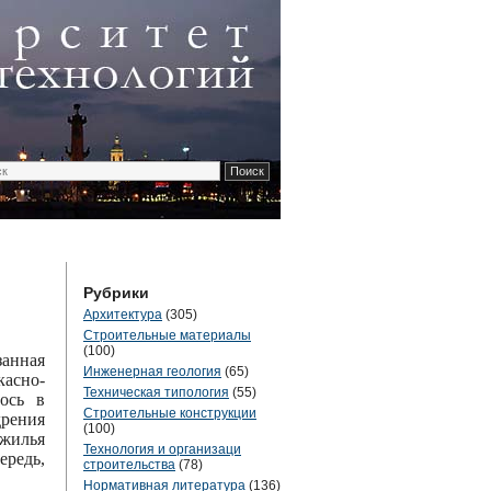
Рубрики
Архитектура
(305)
Строительные материалы
(100)
занная
Инженерная геология
(65)
асно-
Техническая типология
(55)
ось в
Строительные конструкции
рения
(100)
жилья
Технология и организаци
едь,
строительства
(78)
Нормативная литература
(136)