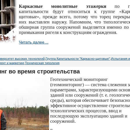
Каркасные монолитные этажерки
по гру
капитальности будут относиться к группе «Карк
щитовые», прежде всего, потому что торец перекр
них выставлен наружу. Напомним, что типологичес
обширная группа сооружений выделяется именно по
примыкания ригеля к конструкциям ограждения.
Читать далее…
верситет высоких технологий
,
Группа Капитальности "Каркасно-щитовые"
,
Испытания и
ент и маркетинг
,
Техническая типология
нг во время строительства
Геотехнический мониторинг
(геомониторинг) — система слежения з
параметрами, характеризующими осно
зданий или сооружений (т. е. геологич
среды), которая обеспечивает безопасно
эффективное осуществление строитель
технологических процессов, ввод и
последующую эксплуатацию зданий и
сооружений.