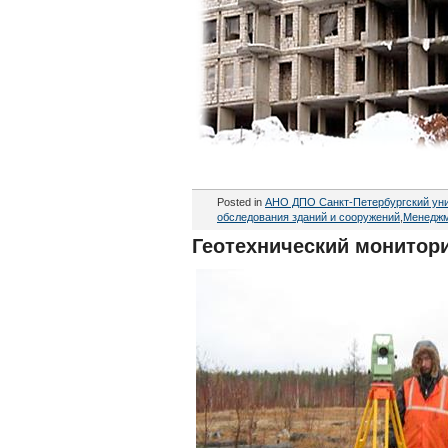
Posted in
АНО ДПО Санкт-Петербургский уни
обследования зданий и сооружений
,
Менеджм
Геотехнический монитори