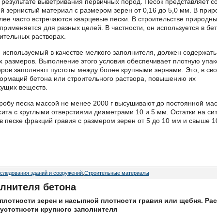
в результате выветривания первичных пород. Песок представляет с
й зернистый материал с размером зерен от 0,16 до 5,0 мм. В прир
лее часто встречаются кварцевые пески. В строительстве природн
 применяется для разных целей. В частности, он используется в бе
оительных растворах.
, используемый в качестве мелкого заполнителя, должен содержать
х размеров. Выполнение этого условия обеспечивает плотную упак
меров заполняют пустоты между более крупными зернами. Это, в св
ормаций бетона или строительного раствора, повышению их
жущих веществ.
робу песка массой не менее 2000 г высушивают до постоянной ма
сита с круглыми отверстиями диаметрами 10 и 5 мм. Остатки на си
 песке фракций гравия с размером зерен от 5 до 10 мм и свыше 1
следования зданий и сооружений
,
Строительные материалы
олнителя бетона
плотности зерен и насыпной плотности гравия или щебня. Рас
устотности крупного заполнителя