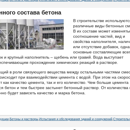
ного состава бетона
В строительстве используютс
различные виды бетонных см
В их составе может изменять
соотношение частей, вид и
свойства наполнителя, нали
или отсутствие добавок, одна
основные составляющие все
ок и крупный наполнитель – щебень или гравий. Вода выступает
еспечивающим прохождение химических реакций в растворе.
ющий в роли связующего вещества между остальными частями смес
оисходит при взаимодействии цемента с водой. При этом на скорос
 как качество цемента, так и его количество. Чем больше цемента 
я бетон и тем быстрее застынет бетонный раствор. От количества 
но будет зависеть качество и марка бетона.
рукции
,
Бетоны и растворы
,
Испытания и обследования зданий и сооружений
,
Строитель