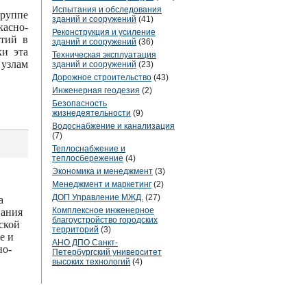
Испытания и обследования
ппе
зданий и сооружений
(41)
асно-
Реконструкция и усиление
ытий в
зданий и сооружений
(36)
ки эта
Техническая эксплуатация
 узлам
зданий и сооружений
(23)
Дорожное строительство
(43)
Инженерная геодезия
(2)
Безопасность
жизнедеятельности
(9)
Водоснабжение и канализация
(7)
Теплоснабжение и
теплосбережение
(4)
Экономика и менеджмент
(3)
Менеджмент и маркетинг
(2)
ДОП Управление МЖД.
(27)
а
Комплексное инженерное
вания
благоустройство городских
еской
территорий
(3)
е и
АНО ДПО Санкт-
но-
Петербургский университет
высоких технологий
(4)