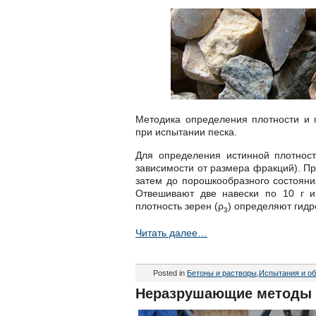
Методика определения плотности и п
при испытании песка.
Для определения истинной плотност
зависимости от размера фракций). Пр
затем до порошкообразного состояни
Отвешивают две навески по 10 г 
плотность зерен (ρ
) определяют гидр
з
Читать далее…
Posted in
Бетоны и растворы
,
Испытания и об
Неразрушающие методы к