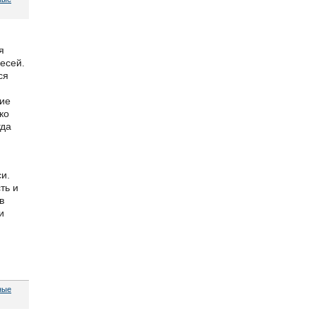
я
есей.
ся
чие
ко
гда
и.
ть и
в
и
ные