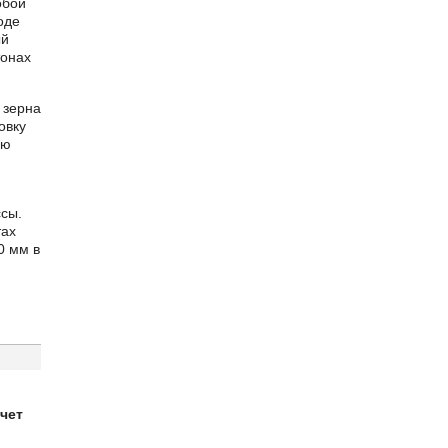
обой
оде
ый
тонах
 зерна
овку
ою
ссы.
тах
0 мм в
чет