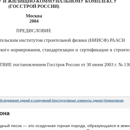
ВУ И ЖИЛИЩНО-КОММУНАЛЬНОМУ КОМПЛЕКСУ
(ГОССТРОЙ РОССИИ)
Москва
2004
ПРЕДИСЛОВИЕ
тельским институтом строительной физики (НИИСФ) РААСН
го нормирования, стандартизации и сертификации в строите
постановлением Госстроя России от 30 июня 2003 г. № 13
бследования зданий и сооружений
,
Конструктивные элементы здания
,
Нормативная
она
дный песок — это осадочная горная порода, образующаяся в зем