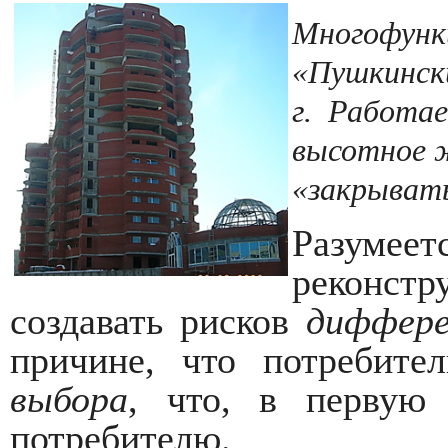
Многофунк
«Пушкински
г.
Работае
высотное 
«закрыват
Разум
реконс
создавать рисков
диффере
причине, что потребит
выбора
, что, в первую 
потребителю.