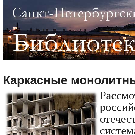
Каркасные монолитны
Расс
росси
отечес
сист