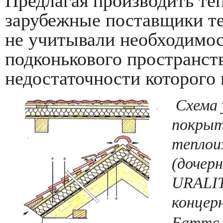
Предлагая производить те
зарубежные поставщики т
не учитывали необходимос
подконькового пространств
недостаточности которого
Схема 
покрыт
теплои
(дочер
URALIT
концер
Баттс,