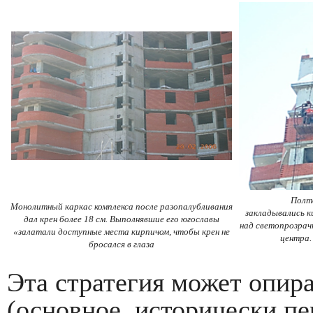
Полт
Монолитный каркас комплекса после разопалубливания
закладывались к
дал крен более 18 см. Выполнявшие его югославы
над светопрозра
«залатали доступные места кирпичом, чтобы крен не
центра.
бросался в глаза
Эта стратегия может опира
(основное, исторически пе