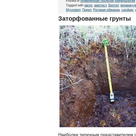
Posted in
Инженерная геология
,
Минералогия
Tagged with
авгит
,
аметист
,
Биотит
,
вермикул
Мусковит
,
Пирит
,
Роговая обманка
,
сапфир
,
Заторфованные грунты
Наиболее типичным представителем ор