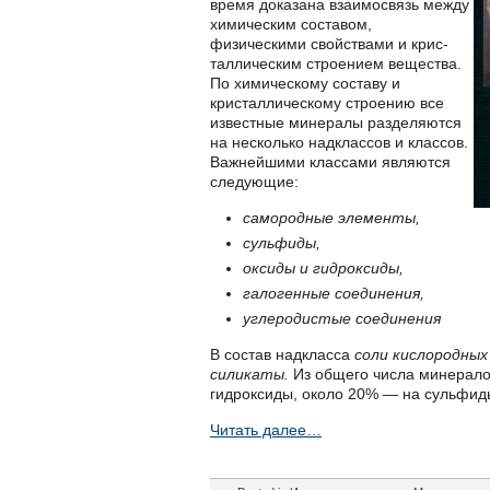
время доказана взаимо­связь между
химическим составом,
физическими свойствами и крис­
таллическим строением вещества.
По химическому составу и
кристаллическому строе­нию все
известные минералы разделяются
на несколько надклассов и классов.
Важнейшими классами являются
следующие:
самород­ные элементы,
сульфиды,
оксиды и гидроксиды,
галогенные соеди­нения,
углеродистые соединения
В состав надкласса
соли кисло­родны
силикаты.
Из общего числа минерало
гидроксиды, около 20% — на сульфид
Читать далее…