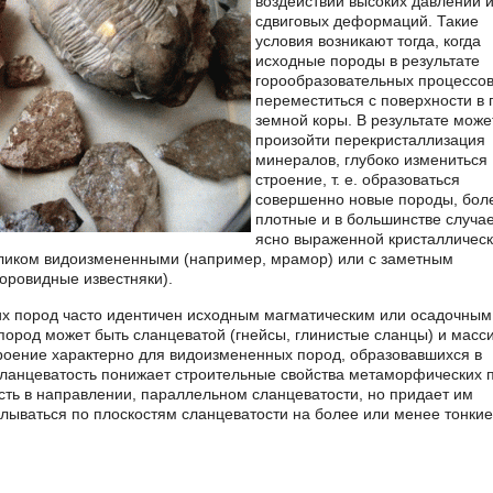
воздействии высоких давлений 
сдвиговых деформаций. Такие
условия возникают тогда, когда
исходные породы в результате
горообразовательных процессов
переместиться с поверхности в 
земной коры. В результате може
произойти перекристаллизация
минералов, глубоко измениться
строение, т. е. образоваться
совершенно новые породы, бол
плотные и в большинстве случае
ясно выраженной кристалличес
целиком видоизмененными (например, мрамор) или с заметным
ровидные известняки).
х пород часто идентичен исходным магматическим или осадочным
ород может быть сланцеватой (гнейсы, глинистые сланцы) и масс
роение характерно для видоизмененных пород, образовавшихся в
Сланцеватость понижает строительные свойства метаморфических 
ость в направлении, параллельном сланцеватости, но придает им
алываться по плоскостям сланцеватости на более или менее тонкие