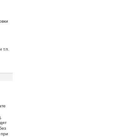
овки
 т.п.
ате
.
дят
без
 при