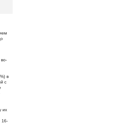
нием
до
 во­
%) в
й с
е
е
у их
 16-