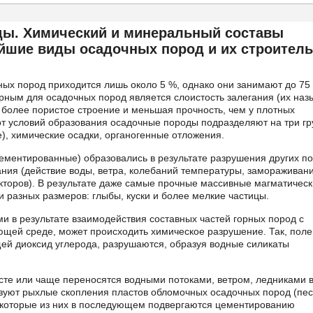
ы. Химический и минеральный составы
йшие виды осадочных пород и их строител
ых пород приходится лишь около 5 %, однако они занимают до 75
рным для осадочных пород является слоистость залегания (их наз
 более пористое строение и меньшая прочность, чем у плотных
от условий образования осадочные породы подразделяют на три гр
, химические осадки, органогенные отложения.
ементированные) образовались в результате разрушения других п
ния (действие воды, ветра, колебаний температуры, замораживан
кторов). В результате даже самые прочные массивные магматичес
 разных размеров: глыбы, куски и более мелкие частицы.
 в результате взаимодействия составных частей горных пород с
щей среде, может происходить химическое разрушение. Так, пол
ей диоксид углерода, разрушаются, образуя водные силикаты
сте или чаще переносятся водными потоками, ветром, ледниками 
зуют рыхлые скопления пластов обломочных осадочных пород (пес
Некоторые из них в последующем подвергаются цементированию