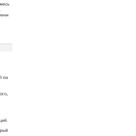
имесь
.
пени
й на
ого,
ций.
орый