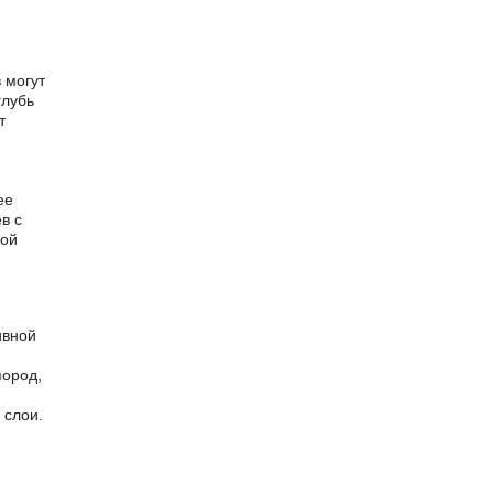
и
 могут
глубь
т
ее
в с
кой
ивной
пород,
 слои.