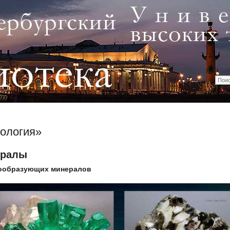
ология»
ералы
ообразующих минералов