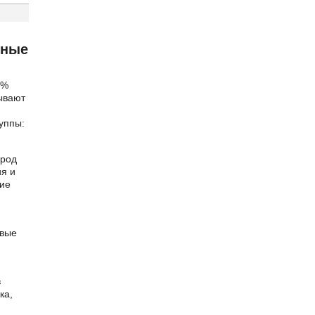
ьные
 %
ывают
уппы:
ород
ия и
кие
евые
в
ка,