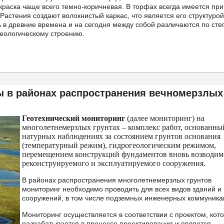
раска чаще всего темно-коричневая. В торфах всегда имеется пр
 Растения создают волокнистый каркас, что является его структурой
 в древние времена и на сегодня между собой различаются по сте
геологическому строению.
 в районах распространения вечномерзлых
Геотехнический мониторинг
(далее мониторинг) на
многолетнемерзлых грунтах – комплекс работ, основанны
натурных наблюдениях за состоянием грунтов основания
(температурный режим), гидрогеологическим режимом,
перемещением конструкций фундаментов вновь возводим
реконструируемого и эксплуатируемого сооружения.
В районах распространения многолетнемерзлых грунтов
мониторинг необходимо проводить для всех видов зданий и
сооружений, в том числе подземных инженерных коммуника
Мониторинг осуществляется в соответствии с проектом, кот
разрабатывается в процессе проектирования и является