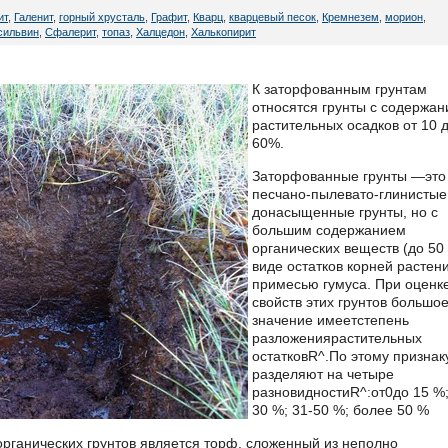
ит
,
Галенит
,
горный хрусталь
,
Графит
,
Кварц
,
кварцевый песок
,
Кремнезем
,
морион
,
сильвин
,
Сфалерит
,
топаз
,
Халцедон
,
Халькопирит
К заторфованным грунтам
относятся грунты с содержа
растительных осадков от 10 
60%.
Заторфованные грунты —это
песчано-пылевато-глинистые
донасыщенные грунты, но с
большим содержанием
органических веществ (до 50 
виде остатков корней растени
примесью гумуса. При оценк
свойств этих грунтов большо
значение име­етстепень
разложениярастительных
остатковR^.По этому при­знак
разделяют на четыре
разновидностиR^:от0до 15 %;
30 %; 31-50 %; более 50 %
ганических грунтов яв­ляется торф, сложенный из неполно