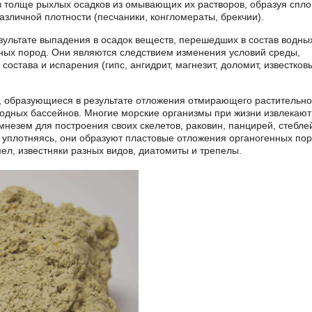
 толще рыхлых осадков из омывающих их растворов, образуя спл
зличной плотности (песчаники, конгломераты, брекчии).
зультате выпадения в осадок веществ, перешедших в состав водны
ных пород. Они являются следствием изменения условий среды,
состава и испарения (гипс, ангидрит, магнезит, доломит, известков
 образующиеся в результате отложения отмирающего растительно
одных бассейнов. Многие морские организмы при жизни извлекают
мнезем для построения своих скелетов, раковин, панцирей, стебле
 уплотняясь, они образуют пластовые отложения органогенных пор
ел, известняки разных видов, диатомиты и трепелы.