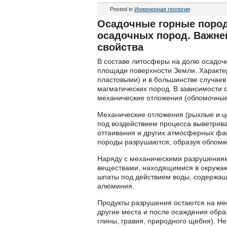
Posted in
Инженерная геология
Осадочные горные пород
осадочных пород. Важне
свойства
В составе литосферы на долю осадочн
площади поверхности Земли. Характе
пластовыми) и в большинстве случаев
магматических пород. В зависимости 
механические отложения (обломочные)
Механические отложения (рыхлые и ц
под воздействием процесса выветрива
оттаивания и других атмосферных фа
породы разрушаются, образуя обломки
Наряду с механическими разрушениями
веществами, находящимися в окружаю
шпаты под действием воды, содержащ
алюминия.
Продукты разрушения остаются на ме
другие места и после осаждения обра
глины, гравия, природного щебня). 