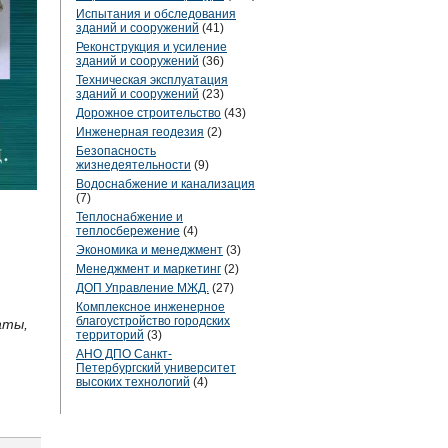
Испытания и обследования
зданий и сооружений
(41)
Реконструкция и усиление
зданий и сооружений
(36)
Техническая эксплуатация
зданий и сооружений
(23)
Дорожное строительство
(43)
Инженерная геодезия
(2)
Безопасность
жизнедеятельности
(9)
Водоснабжение и канализация
(7)
Теплоснабжение и
теплосбережение
(4)
Экономика и менеджмент
(3)
Менеджмент и маркетинг
(2)
ДОП Управление МЖД.
(27)
Комплексное инженерное
благоустройство городских
аты,
территорий
(3)
АНО ДПО Санкт-
Петербургский университет
высоких технологий
(4)