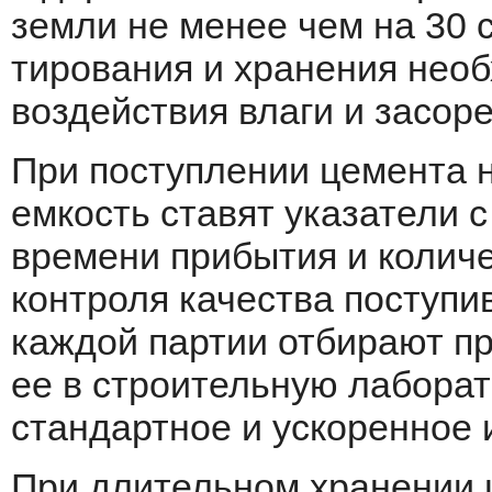
земли не менее чем на 30 
тирования и хранения необ
воздей­ствия влаги и засо
При поступлении цемента 
емкость ставят указатели с
вре­мени прибытия и колич
контроля ка­чества поступи
каждой партии отби­рают п
ее в строительную лабо­ра
стандартное и ускоренное 
При длительном хранении ц