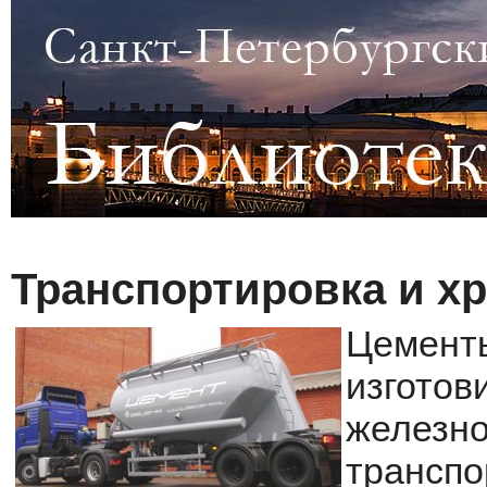
Транспортировка и х
Цементы
изготов
железн
транспо