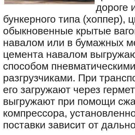
дороге 
бункерного типа (хоппер), 
обыкновенные крытые ваго
на­валом или в бумажных м
цемента навалом выгружаю
способом пневмати­ческим
разгрузчиками. При трансп
его загружают через герме
выгружают при помощи сжат
компрессора, установленно
поставки зависит от дально