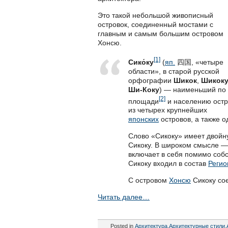
Это такой небольшой живописный
островок, соединенный мостами с
главным и самым большим островом
Хонсю.
[1]
Сико́ку
(
яп.
四国, «четыре
области», в старой русской
орфографии
Шикок
,
Шикок
Ши-Коку
) — наименьший по
[2]
площади
и населению остр
из четырех крупнейших
японских
островов, а также о
Слово «Сикоку» имеет двойн
Сикоку. В широком смысле 
включает в себя помимо собс
Сикоку входил в состав
Регио
С островом
Хонсю
Сикоку со
Читать далее…
Posted in
Архитектура
,
Архитектурные стили
,