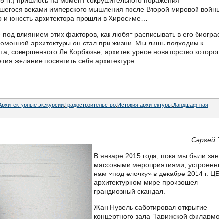
5 гг.) пришлось на момент сокрушительного поражения
вшегося веками имперского мышления после Второй мировой войны
тво и юность архитектора прошли в Хиросиме…
 под влиянием этих факторов, как любят расписывать в его биогра
еменной архитектуры он стал при жизни. Мы лишь подходим к
а, совершенного Ле Корбюзье, архитектурное новаторство которо
летия желание посвятить себя архитектуре.
Архитектурные экскурсии
,
Градостроительство
,
История архитектуры
,
Ландшафтная
Сергей 
В январе 2015 года, пока мы были за
массовыми мероприятиями, устроен
нам «под елочку» в декабре 2014 г. ЦБ
архитектурном мире произошел
грандиозный скандал.
Жан Нувель саботировал открытие
концертного зала Парижской филармо