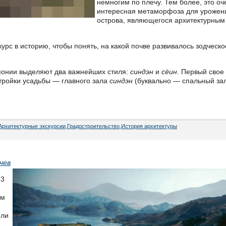
немногим по плечу. Тем более, это оч
интересная метаморфоза для урожен
острова, являющегося архитектурным
урс в историю, чтобы понять, на какой почве развивалось зодческо
понии выделяют два важнейших стиля:
синдэн
и
сёин
. Первый свое
тройки усадьбы — главного зала
синдэн
(буквально — спальный зал
Архитектурные экскурсии
,
Градостроительство
,
История архитектуры
чев
13
ым
или