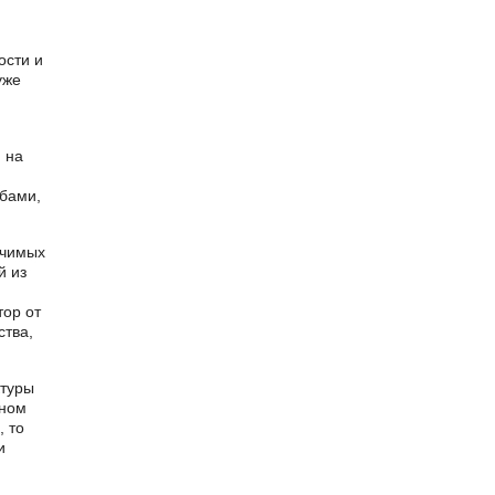
ости и
уже
 на
бами,
ачимых
й из
тор от
ства,
ктуры
рном
, то
и