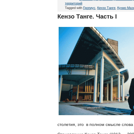
территорий
Tagged with
Гропиус
,
Кензо Танге
,
Кунио Маэ
Кензо Танге. Часть I
столетия, это в полном смысле слова