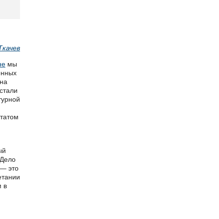
Ткачев
не
мы
енных
 на
 стали
турной
ктатом
ый
 Дело
 — это
етании
 в