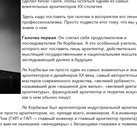
сделал Кензо Танге, чтобы остаться одним из самых
влиятельных архитекторов ХХ столетия.
Здесь надо поставить три галочки в восприятия его личн
профессионализма. Просто подвести итог тому, что мы 
знаем о нем.
Галочка первая
. Он считал себя продолжателем и
последователем Ле Корбюзье. А это особенный учитель,
которого мог поставить лишь архитектор, действительно
мыслящий государственными и национальными масшта
заглядывающий далеко в будущее.
Ле Корбюзье не просто один из самых знаменитых и зн
архитекторов и дизайнеров XX века, самый авторитетны
мастеров современного зодчества, «великий урбанист»,
называвший дом «машиной для жилья», «великий дикта
архитектуры», французский архитектор и теоретик искус
как о нем обычно пишут.
Ле Корбюзье был архитектором индустриальной архите
не просто архитектором, но, прежде всего, инженером. А в инжене
Пом (ГИП и ГАП — главный инженер и главный архитектор проекта)
то вам не нынешние «менеджеры» с бегающими глазками и ловким