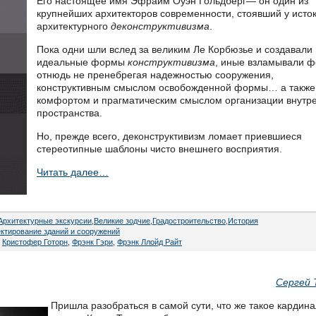
Его настоящее имя Эфраим Оуэн Гольдберг— он один из
крупнейших архитекторов современности, стоявший у исто
архитектурного
деконструктивизма
.
Пока одни шли вслед за великим Ле Корбюзье и создавали
идеальные формы
конструктивизма
, иные взламывали ф
отнюдь не пренебрегая надежностью сооружения,
конструктивным смыслом освобожденной формы… а также
комфортом и прагматическим смыслом организации внутр
пространства.
Но, прежде всего, деконструктивизм ломает приевшиеся
стереотипные шаблоны чисто внешнего восприятия.
Читать далее…
Архитектурные экскурсии
,
Великие зодчие
,
Градостроительство
,
История
ктирование зданий и сооружений
,
Кристофер Готорн
,
Фрэнк Гэри
,
Фрэнк Ллойд Райт
Сергей 
Пришла разобраться в самой сути, что же такое кардин