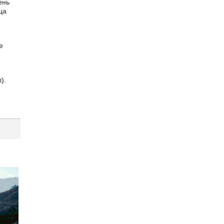
ень
ца
е
).