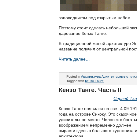
заповедником под открытым небом.
Поэтому стоит сделать небольшой экск
дарование Кензо Танге.
В традиционной жилой архитектуре Я
название получил от центральной пос
Читать далее…
Posted in
Архитектура
,
Архитектурные стили
,
Tagged with
Кензо Танге
Кензо Танге. Часть II
Сергей Тка
Кензо Танге появился на свет 4.09.19
года на острове Сикоку. Это сказочное
удивительное место. Человек с богат
воображением непременно должен
вырасти здесь в большого художника 
архитектора.