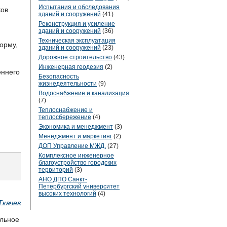
Испытания и обследования
ков
зданий и сооружений
(41)
Реконструкция и усиление
зданий и сооружений
(36)
Техническая эксплуатация
орму,
зданий и сооружений
(23)
Дорожное строительство
(43)
Инженерная геодезия
(2)
еннего
Безопасность
жизнедеятельности
(9)
Водоснабжение и канализация
(7)
Теплоснабжение и
теплосбережение
(4)
Экономика и менеджмент
(3)
Менеджмент и маркетинг
(2)
ДОП Управление МЖД.
(27)
Комплексное инженерное
благоустройство городских
территорий
(3)
АНО ДПО Санкт-
Петербургский университет
высоких технологий
(4)
Ткачев
альное