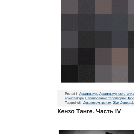
Posted in
Архитектура
,
Архитектурные стили
,
архитектуры
,
Планирование территорий
,
Прое
Tagged with
Деконструктивизм
,
Жак Деррида́
Кензо Танге. Часть IV