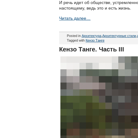
И речь идет об обществе, устремленн
настоящему, ведь это и есть жизнь.
Читать далее…
Posted in
Архитектура
,
Архитектурные стили
,
Tagged with
Кензо Танге
Кензо Танге. Часть III