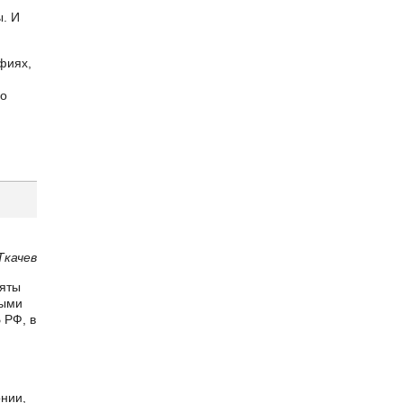
. И
фиях,
го
Ткачев
няты
ными
 РФ, в
нии,