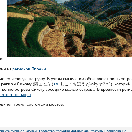
у
,
ов
дин из
регионов Японии
.
ую смысловую нагрузку. В узком смысле им обозначают лишь остро
—
регион Сикоку
(四国地方 (
яп.
しこくちほう
ɕi̥koku̥ t͡ɕihoː
)), который
твенно острова Сикоку соседние малые острова. В древности реги
на южного моря
.
единен тремя системами мостов.
Архитектурные экскурсии
,
Градостроительство
,
История архитектуры
,
Планирование