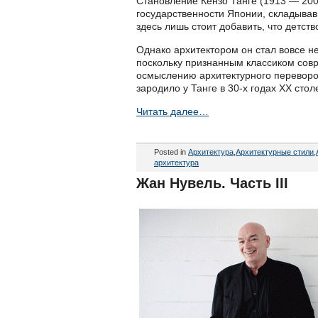
Становление Кензо Танге (1913 — 200
государственности Японии, складыва
здесь лишь стоит добавить, что детс
Однако архитектором он стал вовсе не
поскольку признанным классиком совр
осмыслению архитектурного переворот
зародило у Танге в 30-х годах ХХ сто
Читать далее…
Posted in
Архитектура
,
Архитектурные стили
,
архитектура
Жан Нувель. Часть III