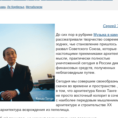
кава
,
Ле Корбюзье
,
Метаболизм
Сергей 
До сих пор в рубрике
Музыка в кам
рассматривали творчество соврем
зодчих, чье становление пришлось
развал Советского Союза, которые
настоящими преемниками архитек
мысли, практически полностью
уничтоженной сегодня в России ди
финансовых средств, полученных
неблаговидным путем.
Сегодня мы совершим своеобразн
скачок во времени и пространстве.
в том, что архитектура Кензо Танге
не просто восточный колорит в соч
с наиболее передовым мышлением
архитектуре и строительстве ХХ
 архитектура возрождения из пепелища.