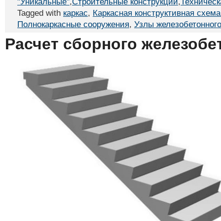
"Уникальные"
,
Строительные конструкции
,
Техническ
Tagged with
каркас
,
Каркасная конструктивная схема
Полнокаркасные сооружения
,
Узлы железобетонного
Расчет сборного железобе