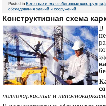
Posted in
Бетонные и железобетонные конструкции
,
обследования зданий и сооружений
Конструктивная схема кар
В 
не
ра
ко
зд
к
б
К
с
полнокаркасные
и
неполнокаркас