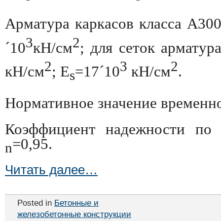
Арматура каркасов класса А300
3
2
´
10
кН/см
; для сеток арматур
2
3
2
кН/см
; E
=17
´
10
кН/см
.
s
Нормативное значение временно
Коэффициент надежности по
=0,95.
n
Читать далее…
Posted in
Бетонные и
железобетонные конструкции