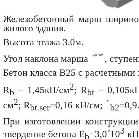
Железобетонный марш шириной
жилого здания.
Высота этажа 3.0м.
Угол наклона марша
, ступе
Бетон класса В25 с расчетными
2
R
= 1,45кН/см
; R
= 0,105к
b
bt
2
см
; R
=0,16 кН/см;
=0,9
bt.ser
b2
При изготовлении конструкции
3
твердение бетона E
=3,0
´
10
кН
b