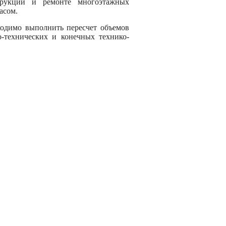
трукции и ремонте многоэтажных
асом.
ходимо выполнить пересчет объемов
но-технических и конечных технико-