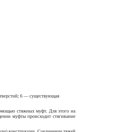
отверстий; 6 — существующая
помощью стяжных муфт. Для этого на
ащении муфты происходит стягивание
ели) конструкции. Соединение тяжей