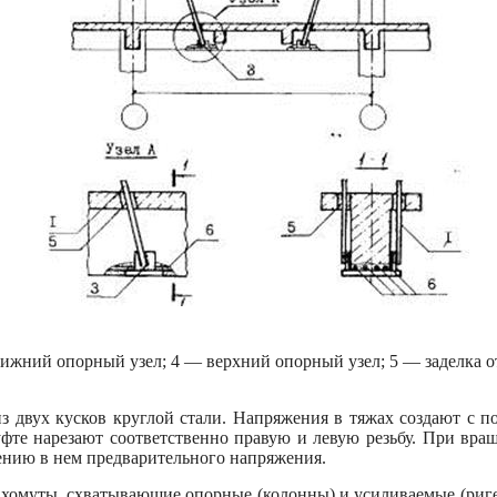
нижний опорный узел; 4 — верхний опорный узел; 5 — заделка 
из двух кусков круглой стали. Напряжения в тяжах создают с 
фте нарезают соответственно правую и левую резьбу. При вр
лению в нем предварительного напряжения.
хомуты, схватывающие опорные (колонны) и усиливаемые (риг