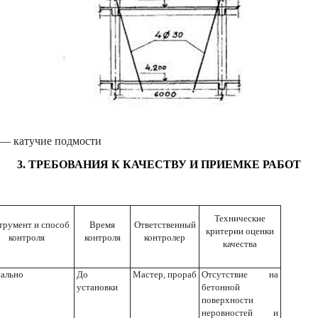
 — катучие подмости
3. ТРЕБОВАНИЯ К КАЧЕСТВУ И ПРИЕМКЕ РАБОТ
Технические
трумент и способ
Время
Ответственный
критерии оценки
контроля
контроля
контролер
качества
ально
До
Мастер, прораб
Отсутствие на
установки
бетонной
поверхности
неровностей и