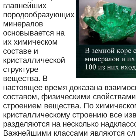
главнейших
породообразующих
минералов
основывается на
их хими­ческом
составе и
кристаллической
структуре
вещества. В
настоящее время доказана взаимо­
составом, физическими свойствами 
строением вещества. По химическом
кристаллическому строе­нию все и
разделяются на несколько надклассо
Важнейшими классами являются с