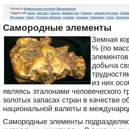
Posted in
Инженерная геология
,
Минералогия
Tagged with
авгит
,
аметист
,
Биотит
,
вермикулит
,
Галенит
,
горный хрусталь
,
Графи
Мусковит
,
Пирит
,
Роговая обманка
,
сапфир
,
сильвин
,
Сфалерит
,
топаз
,
Халцедо
Самородные элементы
Земная кор
% (по мас
элементов
добыча св
трудностям
из них осо
являясь эталонами человеческого т
золотых запасах стран в качестве 
национальной валюты в международ
Самородные элементы подразделяют