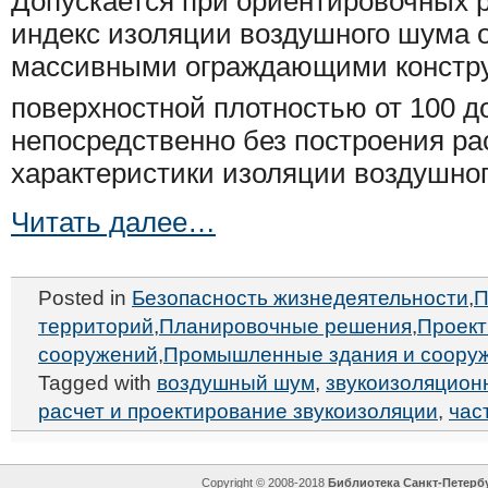
Допускается при ориентировочных 
индекс изоляции воздушного шума
массивными ограждающими констру
поверхностной плотностью от 100 до
непосредственно без построения ра
характеристики изоляции воздушно
Читать далее…
Posted in
Безопасность жизнедеятельности
,
П
территорий
,
Планировочные решения
,
Проект
сооружений
,
Промышленные здания и соору
Tagged with
воздушный шум
,
звукоизоляцион
расчет и проектирование звукоизоляции
,
час
Copyright © 2008-2018
Библиотека Санкт-Петерб