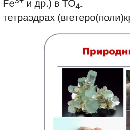
3+
Fe
и др.) в TO
4-
тетраэдрах (вгетеро(поли)к