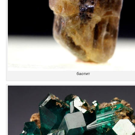
баотит