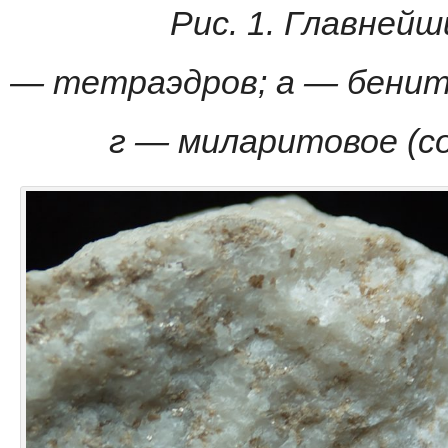
Pис. 1. Главнейш
— тетраэдров; a — бени
г
— миларитовое (с