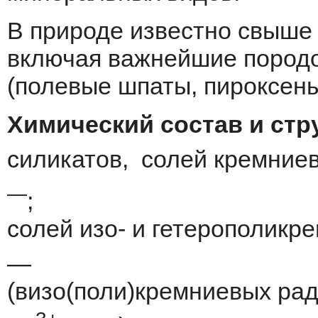
B природе известно свыше 
включая важнейшие пород
(полевые шпаты, пироксены
Xимический состав и стр
силикатов, солей кремние
—
;
солей изо- и гетерополик
—
(визо(поли)кремниевых ради