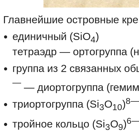
Главнейшие
островные
кр
единичный
(
SiO
)
4
т
етраэдр
—
ортогруппа
(
группа
из
2
связанных
об
—
—
диортогруппа
(
геми
8
триортогруппа
(
Si
O
)
3
10
6
тройное
кольцо
(
Si
O
)
3
9