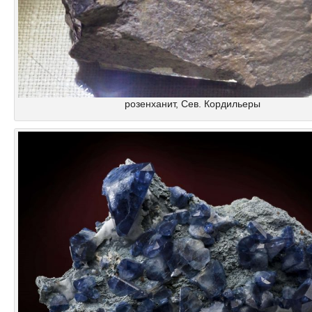
розенханит, Сев. Кордильеры