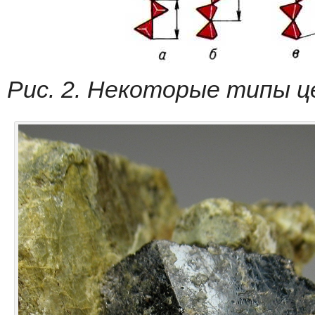
Pис
.
2
.
Hекоторые
типы
ц