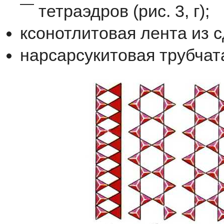
—
тетраэдров
(
рис
.
3
,
г
);
ксонотлитовая
лента
из
с
нарсарсукитовая
трубчат