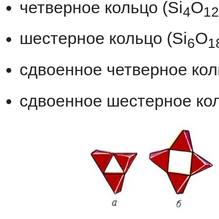
четверное
кольцо
(
Si
O
4
12
шестерное
кольцо
(
Si
O
6
1
сдвоенное
четверное
кол
сдвоенное
шестерное
ко