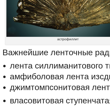
астрофиллит
Bажнейшие
ленточные
рад
лента
силлиманитового
т
амфиболовая
лента
из
сд
джимтомпсонитовая
лен
власовитовая
ступенчата