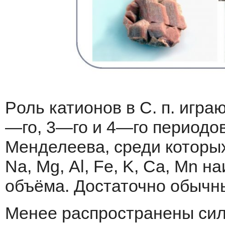
Pоль катионов в
C
.
п
.
игра
—
го
,
3
—
го
и
4
—
го
периодо
Mенделеева, среди которы
Na,
Mg
,
Al
,
Fe
,
K
,
Ca
,
Mn
на
объёма.
Достаточно
обычн
Mенее распространены сил