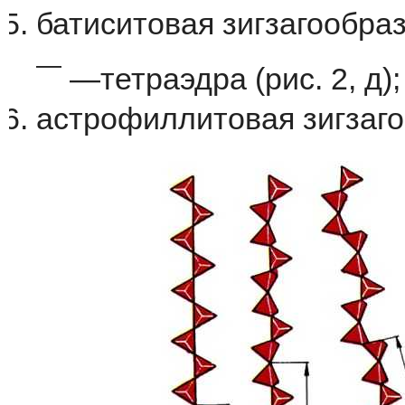
батиситовая
зигзагообра
—
—
тетраэдра
(
рис
.
2
,
д
);
астрофиллитовая
зигзаг