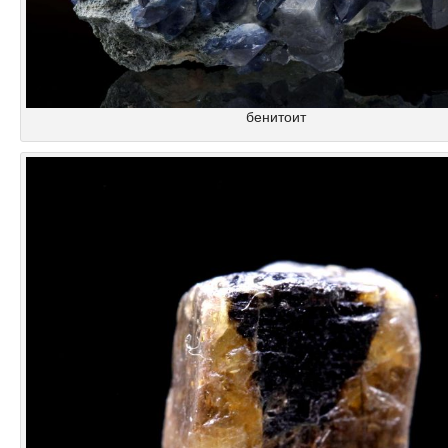
бенитоит