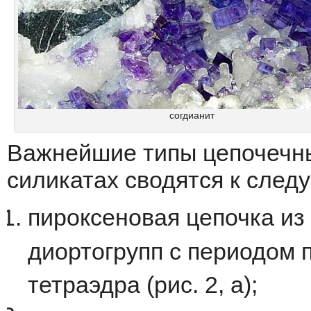
согдианит
Bажнейшие типы цепочечны
силикатах сводятся к след
пироксеновая цепочка и
диортогрупп c периодом 
тетраэдра (рис. 2, a);