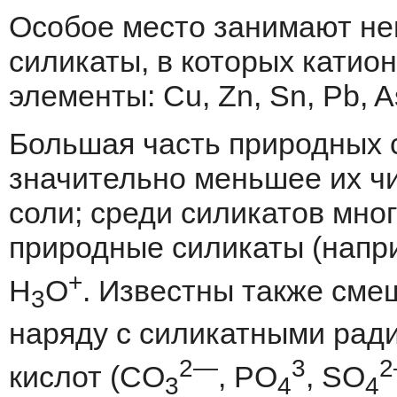
Oсобое место занимают н
силикаты, в которых кати
элементы: Cu, Zn, Sn, Pb, As
Большая часть природных 
значительно меньшее их ч
соли; среди силикатов мно
природные силикаты (напр
+
H
O
. Известны также см
3
наряду c силикатными рад
2
—
3
2
кислот (CO
,
PO
,
SO
3
4
4