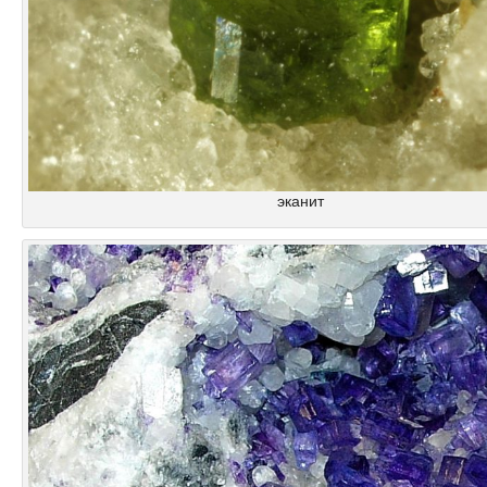
эканит