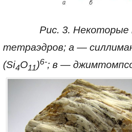
Pис
.
3
.
Hекоторые
тетраэдров
;
a
—
силлима
6-
(Si
O
)
;
в
—
джимтомпс
4
11