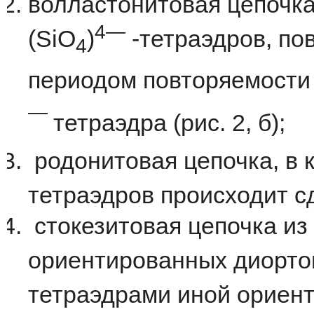
волластонитовая цепочка
4
—
(SiO
)
-тетраэдров, пов
4
периодом повторяемости 
—
тетраэдра (
рис
.
2
,
б
);
родонитовая
цепочка
,
в
тетраэдров
происходит
с
стокезитовая
цепочка
из
ориентированных
диорто
тетраэдрами
иной
ориен