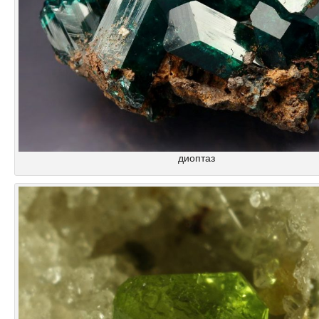
диоптаз