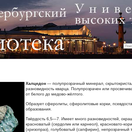
Халцедон
— полупрозрачный минерал, скрытокриста
разновидность кварца. Полупрозрачен или просвечива
от белого до медово-жёлтого.
Образует сферолиты, сферолитовые корки, псевдост
образования.
Твёрдость 6,5—7. Имеет много разновидностей, окра
красноватый (сердолик или карнеол), красновато-кор
(хризопраз), голубоватый (сапфирин), непрозрачный