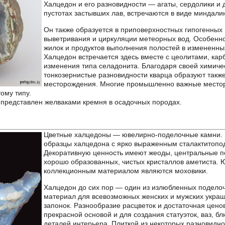
Халцедон и его разновидности — агаты, сердолики и
пустотах застывших лав, встречаются в виде миндал
Он также образуется в приповерхностных гипогенных
выветривания и циркуляции метеорных вод. Особенно
жилок и продуктов выполнения полостей в измененны
Халцедон встречается здесь вместе с цеолитами, кар
изменения типа селадонита. Благодаря своей химичес
тонкозернистые разновидности кварца образуют такж
месторождения. Многие промышленно важные местор
ому типу.
 представлен желваками кремня в осадочных породах.
Цветные халцедоны — ювелирно-поделочные камни. 
образцы халцедона с ярко выраженным сталактитоп
Декоративную ценность имеют жеоды, центральные п
хорошо образованных, чистых кристаллов аметиста.
коллекционным материалом являются моховики.
Халцедон до сих пор — один из излюбленных подело
материал для всевозможных женских и мужских украш
запонок. Разнообразие расцветок и достаточная цено
прекрасной основой и для создания статуэток, ваз, б
деталей интерьера. Плиткой из некоторых разновидн