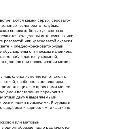
встречаются камни серых, серовато-
-зеленых, зеленовато-голубых,
также серовато-белые до светлых
тречаются халцедоны интенсивных или
е розоватой или красноватой окраски.
свете и бледно-красновато-бурый
ые обусловлены оптическим явлением,
также наблюдается у кремней,
 халцедонов при прокаливании может
лишь слегка изменяется от слоя к
е четкой, особенно с появлением
о перемежающихся с прослоями менее
халцедон постепенно переходит в
жду этими двумя выделяемыми
ия различными примесями. К бурым и
 сардером и карнеолом, и частично
осковой или матовый.
 в одном образце часто различаются