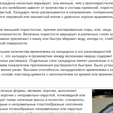
алцедона несколько варьирует; она меньше, чем у крупнокристалли
а его колебания зависят от количества и состава примесей, порис
овистый. Халцедон легко раскалывается в направлении, поперечно
ется неровный или занозистый излом с довольно хорошо выраженн
ли меньшей пористостью, причем изолированные поры, или, чаще,
локнистости. Величина пористости варьирует в различных слоях и
амни прилипают к языку или быстро вбирают воду, иногда со, сл
ной поверхности.
льшие количества кремнезема из халцедона и его разновидностей
3 г., что халцедон в промежутках между волокнами кварца содержи
чных растворах). Отдельные слои халцедона имеют различную и ха
зким показателем преломления растворяются быстрее. Было устано
 менее резко. Высокая способность халцедонового кремнезема к 
а основе портланд-цемента с наполнителем из кремня или кремнис
атечные формы, желваки, корочки, выполняют
 корочек с неправильно-округлой, почковидной или
ует также натечные массы в полостях, сталактиты,
дные и неправильные пластообразные скопления.
льных почкообразных неправильных или округлых