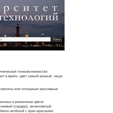
ллическая тонковолокнистая
ет в краях, цвет самый разный, чаще
алактиты или сплошные массивные
шенных в различные цвета:
ичневый (сардер), зеленоватый
 тёмно-зелёный с ярко-красными