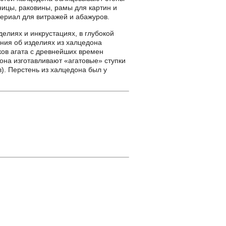
ицы, раковины, рамы для картин и
ериал для витражей и абажуров.
елиях и инкрустациях, в глубокой
ния об изделиях из халцедона
ков агата с древнейших времен
на изготавливают «агатовые» ступки
). Перстень из халцедона был у