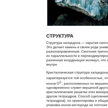
СТРУКТУРА
Структура халцедона — скрытая сингон
Это делает камень в своем роде унив
разнонаправленным. Сингония тригона
их параллельности и перпендикулярно
различная координация молекул, что 
внутри.
Кристаллическая структура халцедона
характеризуется той особенностью, чт
2-
ионов O
, расположенных по вершина
одновременно служит вершиной другог
кристаллические решетки этих минерал
другом тетраэдров. Способ сцепления
тетраэдров), но ориентировка и обща
упаковка ионов кислорода не плотная