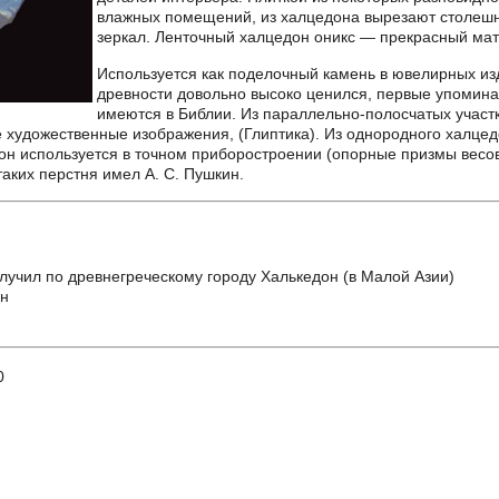
влажных помещений, из халцедона вырезают столешн
зеркал. Ленточный халцедон оникс — прекрасный мат
Используется как поделочный камень в ювелирных изд
древности довольно высоко ценился, первые упомина
имеются в Библии. Из параллельно-полосчатых участ
художественные изображения, (Глиптика). Из однородного халцедо
он используется в точном приборостроении (опорные призмы весов
таких перстня имел А. С. Пушкин.
лучил по древнегреческому городу Халькедон (в Малой Азии)
ен
0