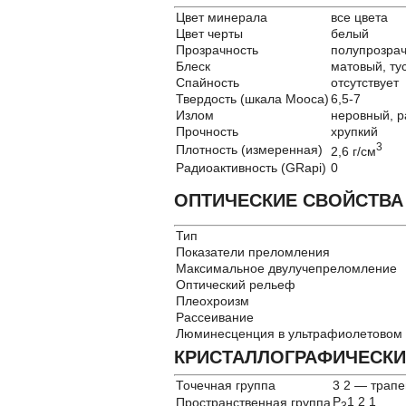
Цвет минерала
все цвета
Цвет черты
белый
Прозрачность
полупрозра
Блеск
матовый, ту
Спайность
отсутствует
Твердость (шкала Мооса)
6,5-7
Излом
неровный, р
Прочность
хрупкий
3
Плотность (измеренная)
2,6 г/см
Радиоактивность (GRapi)
0
ОПТИЧЕСКИЕ СВОЙСТВА
Тип
Показатели преломления
Максимальное двулучепреломление
Оптический рельеф
Плеохроизм
Рассеивание
Люминесценция в ультрафиолетовом 
КРИСТАЛЛОГРАФИЧЕСКИ
Точечная группа
3 2 — трап
P
1 2 1
Пространственная группа
3