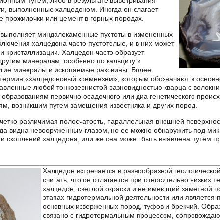
ионным путем, либо в результате выветривания
ти, выполненные халцедоном. Иногда он слагает
е прожилочки или цемент в горных породах.
 выполняет миндалекаменные пустоты в измененных
ключения халцедона часто пустотелые, и в них может
ри кристаллизации. Халцедон часто образует
ругим минералам, особенно по кальциту и
ругие минералы и ископаемые раковины. Более
 термин «халцедоновый кремнезем», которым обозначают в основ
тавленные любой тонкозернистой разновидностью кварца с волокни
образованиям первично-осадочного или диа генетического происх
ям, возникшим путем замещения известняка и других пород.
четко различимая полосчатость, параллельная внешней поверхнос
егда видна невооруженным глазом, но ее можно обнаружить под ми
и скоплений халцедона, или же она может быть выявлена путем п
Халцедон встречается в разнообразной геологическо
считать, что он отлагается при относительно низких
халцедон, светлой окраски и не имеющий заметной по
этапах гидротермальной деятельности или является 
основных изверженных пород, туфов и брекчий. Обра
связано с гидротермальным процессом, сопровождаю