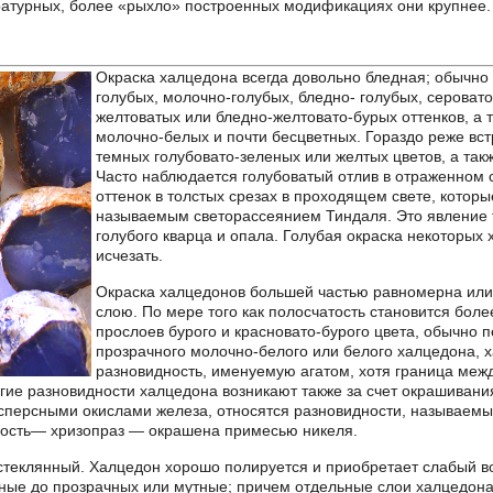
атурных, более «рыхло» построенных модификациях они крупнее.
Окраска халцедона всегда довольно бледная; обычно 
голубых, молочно-голубых, бледно- голубых, серовато
желтоватых или бледно-желтовато-бурых оттенков, а 
молочно-белых и почти бесцветных. Гораздо реже вс
темных голубовато-зеленых или желтых цветов, а такж
Часто наблюдается голубоватый отлив в отраженном 
оттенок в толстых срезах в проходящем свете, котор
называемым светорассеянием Тиндаля. Это явление 
голубого кварца и опала. Голубая окраска некоторых
исчезать.
Окраска халцедонов большей частью равномерна или 
слою. По мере того как полосчатость становится боле
прослоев бурого и красновато-бурого цвета, обычн
прозрачного молочно-белого или белого халцедона, 
разновидность, именуемую агатом, хотя граница ме
гие разновидности халцедона возникают также за счет окрашиван
персными окислами железа, относятся разновидности, называемые
ность— хризопраз — окрашена примесью никеля.
к стеклянный. Халцедон хорошо полируется и приобретает слабый в
ные до прозрачных или мутные; причем отдельные слои халцедона