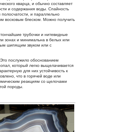
ческого кварца, и обычно составляет
тости и содержания воды. Спайность
м полосчатости, и параллельно
ым восковым блеском. Можно получить
 тончайшие трубочки и нитевидные
ли зонах и минимальна в белых или
абым шипящим звуком или с
. Это послужило обоснованием
т опал, который легко выщелачивается
рактерную для них устойчивость к
влено, что в горячей воде или
химическим реакциям со щелочами
той породы.