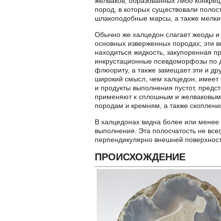
желваков, образованных либо конкрец
пород, в которых существовали полос
шлакоподобные марсы, а также мелки
Обычно же халцедон слагает жеоды и
основных изверженных породах; эти в
находиться жидкость, закупоренная п
инкрустационные псевдоморфозы по д
флюориту, а также замещает эти и д
широкий смысл, чем халцедон, имеет
и продукты выполнения пустот, предс
применяют к сплошным и желваковым 
породам и кремням, а также скоплени
В халцедонах видна более или менее 
выполнения. Эта полосчатость не вс
перпендикулярно внешней поверхност
ПРОИСХОЖДЕНИЕ