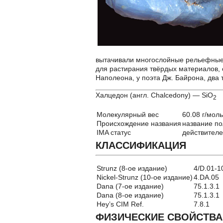
вытачивали многослойные рельефные 
для растирания твёрдых материалов, 
Наполеона, у поэта Дж. Байрона, два 
Халцедон (англ. Chalcedony) — SiO
2
Молекулярный вес
60.08 г/моль
Происхождение названия
название по
IMA статус
действител
КЛАССИФИКАЦИЯ
Strunz (8-ое издание)
4/D.01-1
Nickel-Strunz (10-ое издание)
4.DA.05
Dana (7-ое издание)
75.1.3.1
Dana (8-ое издание)
75.1.3.1
Hey’s CIM Ref.
7.8.1
ФИЗИЧЕСКИЕ СВОЙСТВА