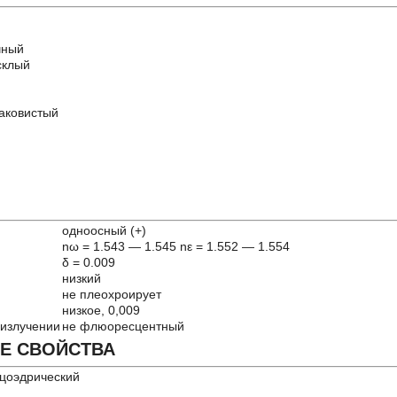
чный
склый
аковистый
одноосный (+)
nω = 1.543 — 1.545 nε = 1.552 — 1.554
δ = 0.009
низкий
не плеохроирует
низкое, 0,009
излучении
не флюоресцентный
Е СВОЙСТВА
ецоэдрический