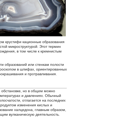
ном крустифи кационные образования
стой микроструктурой. Этот термин
ождения, в том числе к кремнистым
ти образований или стенкам полости
кроскопом в шлифах, ориентированных
рокрашивания и протравливания.
й обстановке, но в общем можно
 температурах и давлениях. Обычный
лосчатости, отлагается на последних
продуктом изменения кислых и
зование халцедона, главным образом,
щим вулканическую деятельность.