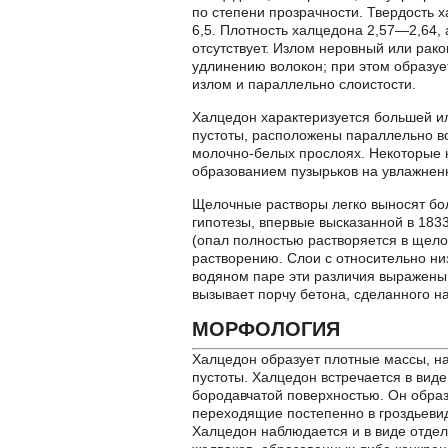
по степени прозрачности. Твердость х
6,5. Плотность халцедона 2,57—2,64, 
отсутствует. Излом неровный или рак
удлинению волокон; при этом образу
излом и параллельно слоистости.
Халцедон характеризуется большей и
пустоты, расположены параллельно во
молочно-белых прослоях. Некоторые к
образованием пузырьков на увлажнен
Щелочные растворы легко выносят бо
гипотезы, впервые высказанной в 183
(опал полностью растворяется в щело
растворению. Слои с относительно ни
водяном паре эти различия выражены
вызывает порчу бетона, сделанного н
МОРФОЛОГИЯ
Халцедон образует плотные массы, н
пустоты. Халцедон встречается в виде
бородавчатой поверхностью. Он образ
переходящие постепенно в гроздьеви
Халцедон наблюдается и в виде отде