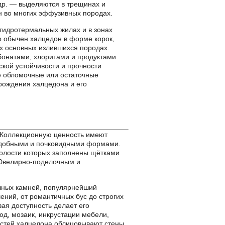
 др. — выделяются в трещинах и
ин во многих эффузивных породах.
 гидротермальных жилах и в зонах
 обычен халцедон в форме корок,
х основных излившихся породах.
бонатами, хлоритами и продуктами
кой устойчивости и прочности
е обломочные или остаточные
ождения халцедона и его
Коллекционную ценность имеют
одобными и почковидными формами.
олости которых заполнены щётками
 Ювелирно-поделочным и
чных камней, популярнейший
ений, от романтичных бус до строгих
вая доступность делает его
люд, мозаик, инкрустации мебели,
остей халцедона облицовывают стены