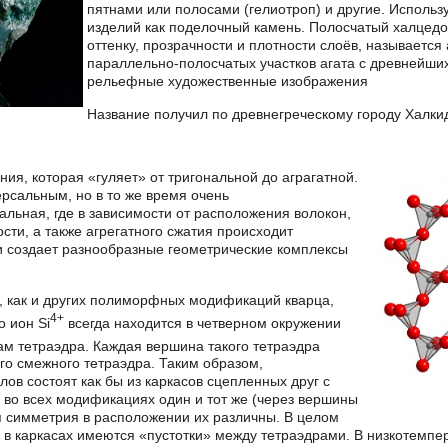
пятнами или полосами (гелиотроп) и другие. Использ
изделий как поделочный камень. Полосчатый халцедо
оттенку, прозрачности и плотности слоёв, называется
параллельно-полосчатых участков агата с древнейш
рельефные художественные изображения
Название получил по древнегреческому городу Халкид
ия, которая «гуляет» от тригональной до аграгатной.
ерсальным, но в то же время очень
льная, где в зависимости от расположения волокон,
сти, а также агрегатного сжатия происходит
и создает разнообразные геометрические комплексы
, как и других полиморфных модификаций кварца,
4+
о ион Si
всегда находится в четверном окружении
м тетраэдра. Каждая вершина такого тетраэдра
о смежного тетраэдра. Таким образом,
ов состоят как бы из каркасов сцепленных друг с
 во всех модификациях один и тот же (через вершины
я симметрия в расположении их различны. В целом
: в каркасах имеются «пустотки» между тетраэдрами. В низкотем