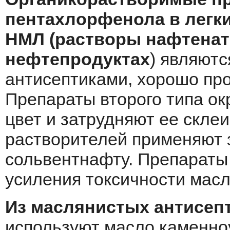
пентахлорфенола в легки
НМЛ (растворы нафтената
нефтепродуктах
) являют
антисептиками, хорошо пр
Препараты второго типа о
цвет и затрудняют ее склеи
растворителей применяют з
сольвентнафту. Препараты
усиления токсичности масл
Из маслянистых антисеп
используют масло каменноу