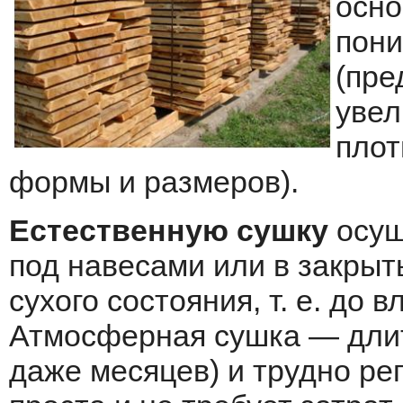
осно
пони
(пре
увел
плот
формы и размеров).
Естественную сушку
осущ
под навесами или в закры
сухого состояния, т. е. до
Атмосферная сушка — длит
даже месяцев) и трудно ре