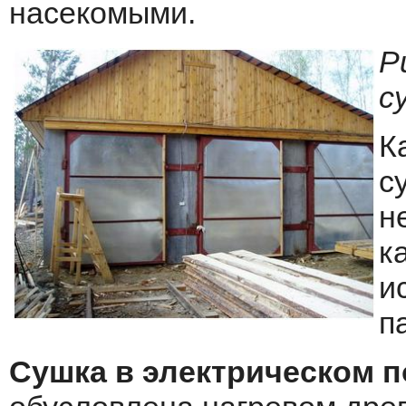
насекомыми.
Р
с
К
с
н
к
и
п
Сушка в электрическом 