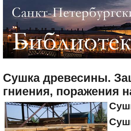
Сушка древесины. За
гниения, поражения 
Суш
Суш