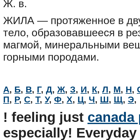
Ж. в.
ЖИЛА — протяженное в дву
тело, об­разовавшееся в р
магмой, минеральными ве
горными породами.
А
,
Б
,
В
,
Г
,
Д
,
Ж
,
З
,
И
,
К
,
Л
,
М
,
Н
,
П
,
Р
,
С
,
Т
,
У
,
Ф
,
Х
,
Ц
,
Ч
,
Ш
,
Щ
,
Э
,
! feeling just
canada
especially! Everyda