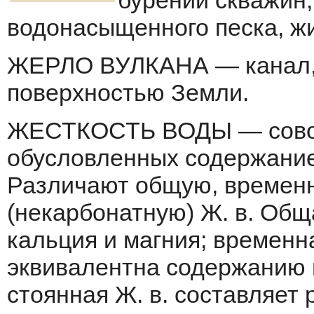
бурении скважин,
водонасыщенного песка, жи
ЖЕРЛО ВУЛКАНА — канал, 
поверх­ностью Земли.
ЖЕСТКОСТЬ ВОДЫ — совоку
обусловленных содержанием
Различают общую, вре­мен
(некарбонатную) Ж. в. Общ
кальция и магния; временна
эквивалентна содержанию в
стоянная Ж. в. составляет