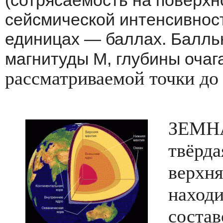
(сотрясаемость на поверхн
сейсмической интенсивност
единицах — баллах. Балльн
магнитуды М, глубины очаг
рассматриваемой точки до
ЗЕМНА
твёрда
верхня
находи
состав