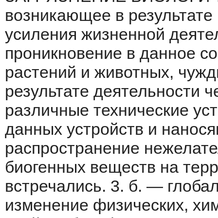
возникаю­щее в результате
усиления жизненной дея­те
проникновение в данное со
растений и животных, чужды
результате деятельности ч
различные техни­ческие ус
данных устройств и нанося­
распространение нежелател
биогенных веществ на терр
встречались. 3. б. — глоба
изменение фи­зических, хи