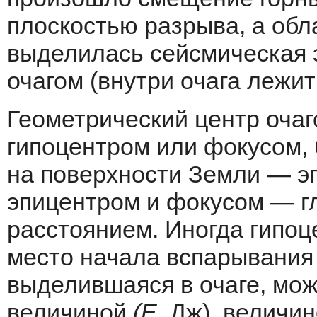
плоскостью разрыва, а обла
выделилась сейсмическая э
очагом (внутри очага лежит
Геометриче­ский центр оча
гипоцентром или фокусом, 
на поверхности Земли — э
эпицентром и фокусом — гл
расстоянием. Иногда гипо
место на­чала вспарывания
выделившаяся в оча­ге, мо
величиной
(Е,
Дж), величин