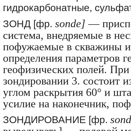
гидрокарбонатные, сульфа
sonde
]
— приспо
ЗОНД [фр.
система, внедряемые в не
пофужаемые в скважи­ны и
определения параметров ге
геофизических полей. При
зондировании 3. состоит и
углом раскрытия 60° и шта
усилие на наконеч­ник, по
sond
ЗОНДИРОВАНИЕ [фр.