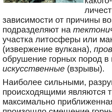
какого
личест
зависимости от причины во
подразделяют на
тектони
участ­ка литосферы или ма
(извержение вулкана),
про
обрушение горных пород в 
искусственные
(взрывы).
Наиболее сильными, разру
происходящими являются те
максимально приближенная 
произошло смещение горны