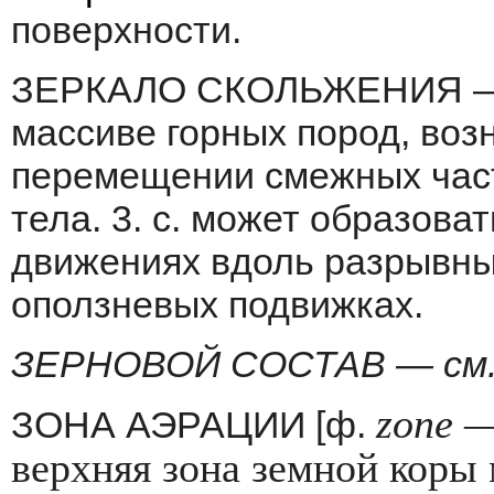
поверхности.
ЗЕРКАЛО СКОЛЬЖЕНИЯ — г
массиве гор­ных пород, во
перемещении смежных час­т
тела. 3. с. может образоват
движениях вдоль разрывны
оползневых подвижках.
ЗЕРНОВОЙ СОСТАВ — см
zone
—
ЗОНА АЭРАЦИИ [ф.
верхняя зона земной коры