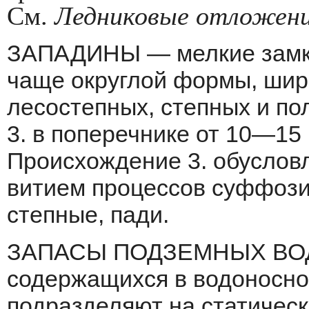
См.
Ледниковые отложени
ЗАПАДИНЫ — мелкие замкн
чаще округлой формы, шир
лесостепных, степных и по
3. в поперечнике от 10—15
Происхождение 3. обуслов
витием процессов суффози
степные, пади.
ЗАПАСЫ ПОДЗЕМНЫХ ВОД —
содер­жащихся в водоносном 
подразделяют на статиче­с