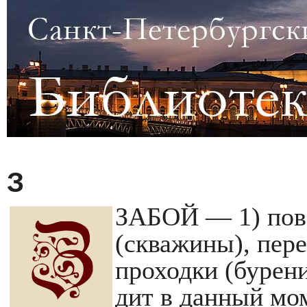
З
ЗАБОЙ — 1) пов
(скважины), пер
проходки (бурени
дит в данный мом