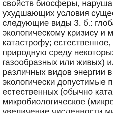
свойств биосферы, наруша
ухудшающих условия сущес
следующие виды 3. б.: глоб
экологическому кризису и 
катастро­фу; естественное
природную среду некото­ры
газообразных или живых) и
различных видов энергии 
экологически допустимые п
естественных (обычно ката
микробиологическое (микро­
увеличение численности ми