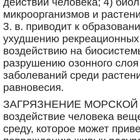
действий человека; 4) био
микроорганизмов и растени
3. в. приводит к образован
ухудшению рекреационных 
воздействию на биосистемы
разру­шению озонного сло
заболеваний среди рас­тен
равновесия.
ЗАГРЯЗНЕНИЕ МОРСКОЙ В
воз­действие человека вещ
среду, которое может прив