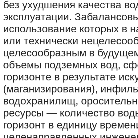
без ухудшения качества во
эксплуатации. Забалансовые
использова­ние которых в 
или технически нецеле­сооб
целесообразным в будущем.
объемы подземных вод, с
го­ризонте в результате ис
(маганизирования), инфиль
водохранилищ, оросительны
ресурсы — количество вод
горизонт в единицу времен
целенаправленных инжене