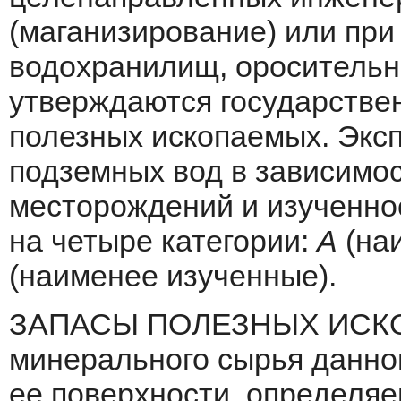
(маганизирование) или при 
водохранилищ, оросительны
утверж­даются государств
полезных ископае­мых. Эк
подземных вод в зависимос
месторождений и изученно
на четыре категории:
А
(на
(наименее изученные).
ЗАПАСЫ ПОЛЕЗНЫХ ИСКО
минерально­го сырья данно
ее поверхности, опреде­ля