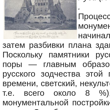
.
Проц
монум
начина
затем разбивки плана зда
Поскольку памятники рус
поры — главным образо
русского зодчества этой
времени, светский, некуль
т.е. всего около 8 %)
монументальной постройк