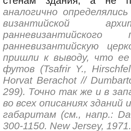
стенам здания, а не п
аналогично определялись
византийской ар
ранневизантийского
ранневизантийскую церк
пришли к выводу, что е
футов (Tsafrir Y., Hirschf
Horvat Berachot // Dumbar
299). Точно так же и в за
во всех описаниях зданий
габаритам (см., напр.: Dav
300-1150. New Jersey, 1971. 