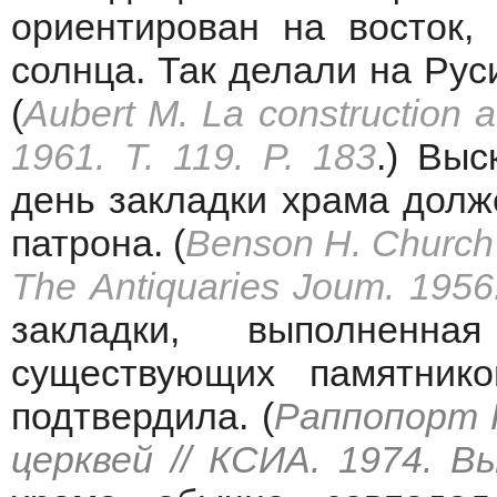
ориентирован на восток,
солнца. Так делали на Руси
(
Aubert M. La construction 
1961. T. 119. P. 183
.) Выс
день закладки храма долж
патрона. (
Benson H. Church o
The Antiquaries Joum. 1956.
закладки, выполненн
существующих памятник
подтвердила. (
Раппопорт 
церквей // КСИА. 1974. Вы