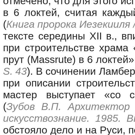
отмечено, что для этого и
в 6 локтей, считая кажды
(
Книга пророка Иезекииля //
тексте середины XII в., в
при строительстве храма
прут (Massrute) в 6 локтей»
S. 43
). В сочинении Ламбер
при описании строительст
мастер выступает «со 
(
Зубов В.П. Архитектор 
искусствознание. 1985. В
обстояло дело и на Руси, 