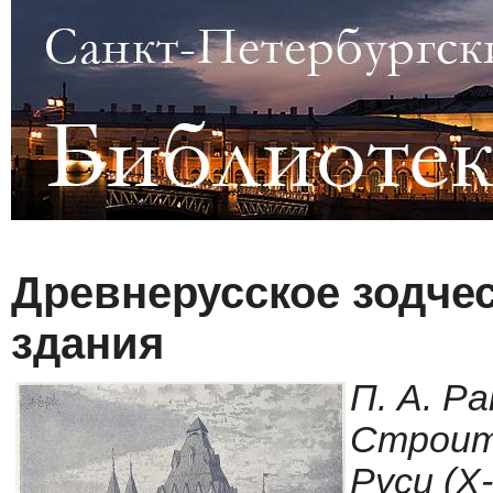
Древнерусское зодчес
здания
П. А. Р
Строит
Руси (X-X