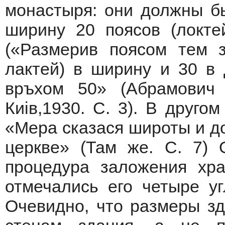
монастыря: они должны б
ширину 20 поясов (локте
(«Размерив поясом тем 
лактей) в ширину и 30 в 
връхом 50» (Абрамович 
Киiв,1930. С. 3). В друго
«Мера сказася широты и до
церкве» (Там же. С. 7) 
процедура заложения хра
отмечались его четыре уг
Очевидно, что размеры з