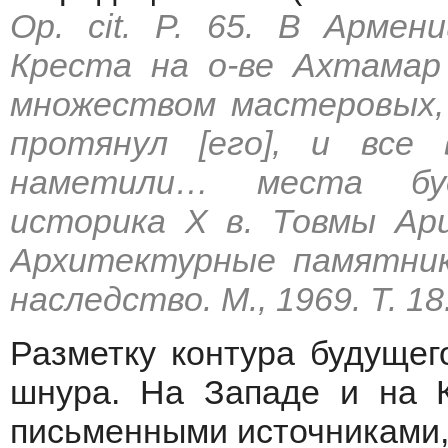
Op. cit. P. 65. В Арме
Креста на о-ве Ахтамар 
множеством мастеровых, 
протянул [его], и все
наметили… места буд
историка X в. Товмы Арц
Архитектурные памятник
наследство. М., 1969. Т. 18
Разметку контура будуще
шнура. На Западе и на К
письменными источниками,