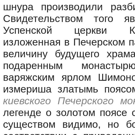
шнура производили разб
Свидетельством того я
Успенской церкви Кие
изложенная в Печерском па
величину будущего храм
подаренным монастыр
варяжским ярлом Шимоно
измериша златымь поясом
киевского Печерского мо
легенде о золотом поясе 
существом видимо, но б