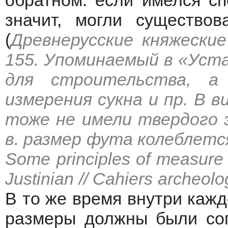
обратном: если имелся сп
значит, могли существов
(
Древнерусские княжеские
155. Упоминаемый в «Уста
для строительства, а
измерения сукна и пр. В 
тоже не имели твердого э
в. размер фута колеблется
Some principles of measure i
Justinian // Cahiers archeolog
В то же время внутри кажд
размеры должны были сог