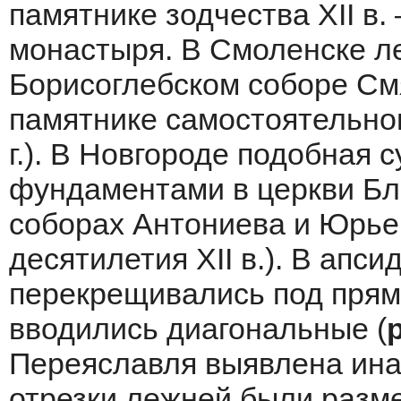
памятнике зодчества XII в
монастыря. В Смоленске л
Борисоглебском соборе См
памятнике самостоятельног
г.). В Новгороде подобная 
фундаментами в церкви Бл
соборах Антониева и Юрье
десятилетия XII в.). В апс
перекрещивались под прямы
вводились диагональные (
Переяславля выявлена иная
отрезки лежней были разм