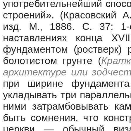
употребительнейший спос
строений». (Красовский А
изд. М., 1886. С. 37; 1
наставлениях конца XVI
фундаментом (ростверк) 
болотистом грунте (
Кратк
архитектуре или зодчеств
при ширине фундамента
укладывать три параллель
ними затрамбовывать ка
быть сомнения, что конс
церкви — обычный виза