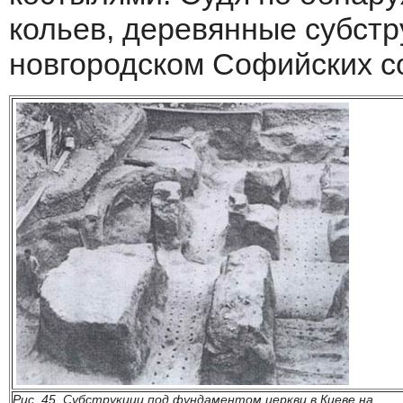
кольев, деревянные субстр
новгородском Софийских с
Рис. 45. Субструкции под фундаментом церкви в Киеве на