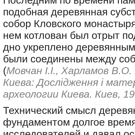
Последним по времени пам
подобная деревянная субст
собор Кловского монастыря в
нем котлован был отрыт по
дно укреплено деревянными
были соединены между соб
(
Мовчан I.I., Харламов В.О.
Киева: Дослiдження i матерi
археологии Киева. Киев, 19
Технический смысл деревя
фундаментом долгое врем
исследователей и давал о