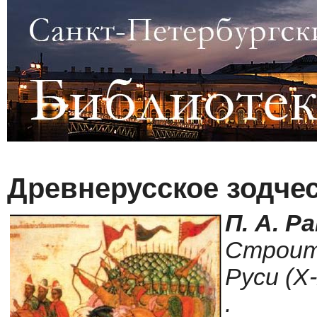
Древнерусское зодче
П. А. Р
Строит
Руси (X-X
.