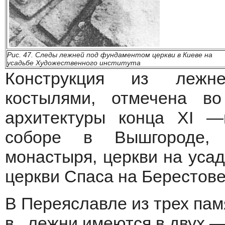
Рис. 47. Следы лежней под фундаментом церкви в Киеве на
усадьбе Художественного института
Конструкция из лежне
костылями, отмечена во
архитектуры конца XI —н
соборе в Вышгороде, 
монастыря, церкви на усад
церкви Спаса на Берестове
В Переяславле из трех пам
в., лежни имеются в двух 