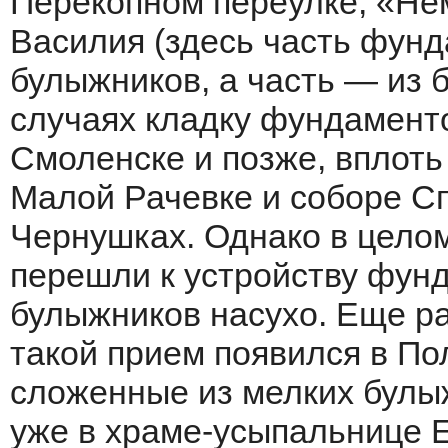
Перекопном переулке, «Не
Василия (здесь часть фун
булыжников, а часть — из б
случаях кладку фундаменто
Смоленске и позже, вплоть 
Малой Рачевке и соборе С
Чернушках. Однако в целом 
перешли к устройству фун
булыжников насухо. Еще ран
такой прием появился в По
сложенные из мелких булы
уже в храме-усыпальнице 