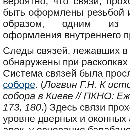
вероятно, что связи, про
быть оформлены резьбой и
образом, одним из э
оформления внутреннего п
Следы связей, лежавших в 
обнаружены при раскопка
Система связей была прос
соборе
. (
Логвин Г.Н. К ис
собора в Киеве // ПКНО: Еже
173, 180
.) Здесь связи про
уровне дверных и оконных 
арок, у основания барабано