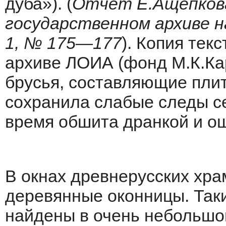
дуба»). (
Отчет Е.Ащепков
государственном архиве на
1, № 175—177
). Копия тек
архиве ЛОИА (фонд М.К.Ка
брусья, составляющие плит
сохранила слабые следы се
время обшита дранкой и о
В окнах древнерусских хр
деревянные оконницы. Таки
найдены в очень небольшо