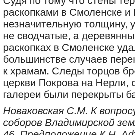
Судя по тому что стены те
раскопками в Смоленске и 
незначительную толщину, у
не сводчатые, а деревянн
раскопках в Смоленске уда
большинстве случаев пере
к храмам. Следы торцов бр
церкви Покрова на Нерли, с
галереи были перекрыты ба
Новаковская С.М. К вопрос
соборов Владимирской земли
46. Предположение К.Н. А