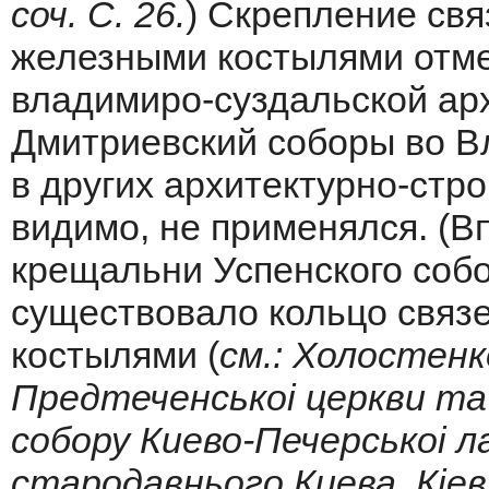
соч. С. 26.
) Скрепление свя
железными костылями отме
владимиро-суздальской арх
Дмитриевский соборы во В
в других архитектурно-стр
видимо, не применялся. (В
крещальни Успенского соб
существовало кольцо связ
костылями (
см.: Холостенк
Предтеченськоi церкви та
собору Киево-Печерськоi ла
стародавнього Киева. Кiев, 