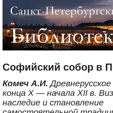
Софийский собор в П
Комеч А.И.
Древнерусское
конца X — начала XII в. В
наследие и становление
самостоятельной тради