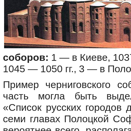
соборов:
1 — в Киеве, 103
1045 — 1050 гг., 3 — в Поло
Пример черниговского со
часть могла быть выд
«Список русских городов 
семи главах Полоцкой Соф
вероятнее всего, распола