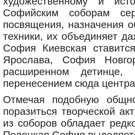
художественному и ист
Софийским соборам се
посвящения, назначения о
техники, их объединяет да
София Киевская ставится
Ярослава, София Новг
расширенном детинце,
перенесением сюда центра 
Отмечая подобную общно
поразиться творческой акт
из соборов обладает редк
Полоцкая София выделяетс