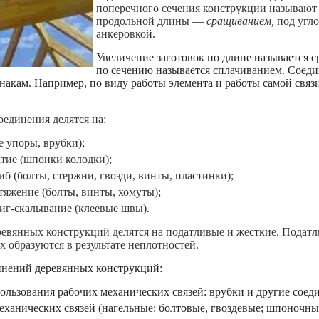
поперечного сечения конструкции называю
продольной длины —
сращиванием,
под угло
анкеровкой.
Увеличение заготовок по длине называется 
по сечению называется сплачиванием. Соед
кам. Например, по виду работы элемента и работы самой связи 
оединения делятся на:
е упоры, врубки);
тие (шпонки колодки);
б (болты, стержни, гвозди, винты, пластинки);
тяжение (болты, винты, хомуты);
иг-скалывание (клеевые швы).
ревянных конструкций делятся на податливые и жесткие. Податл
 образуются в результате неплотностей.
инений деревянных конструкций:
ользования рабочих механических связей: врубки и другие сое
ханических связей (нагельные: болтовые, гвоздевые; шпоночны