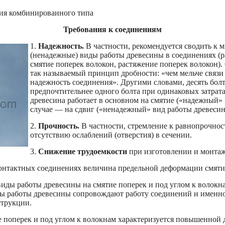
ия комбинированного типа
Требования к соединениям
1.
Надежность.
В частности, рекомендуется сводить к
(ненадежные) виды работы древесины в соединениях (р
смятие поперек волокон, растяжение поперек волокон).
так называемый принцип дробности: «чем мельче связи
надежность соединения». Другими словами, десять бол
предпочтительнее одного болта при одинаковых затратах
древесина работает в основном на смятие («надежный» 
случае — на сдвиг («ненадежный» вид работы древеси
2.
Прочность.
В частности, стремление к равнопрочнос
отсутствию ослаблений (отверстия) в сечении.
3.
Снижение трудоемкости
при изготовлении и монтаж
онтактных соединениях величина предельной деформации смяти
иды работы древесины на смятие поперек и под углом к волокна
ы работы древесины сопровождают работу соединений и именно
струкции.
е поперек и под углом к волокнам характеризуется повышенной