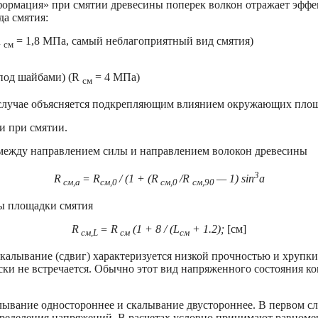
формация» при смятии древесины поперек волкон отражает эфф
да смятия:
R
= 1,8 МПа, самый неблагоприятный вид смятия)
см
(под шайбами) (R
= 4 МПа)
см
 случае объясняется подкрепляющим влиянием окружающих площ
и при смятии.
 между направлением силы и направлением волокон древесины
3
R
= R
/ (1 + (R
/R
— 1) sin
a
см,a
см,0
см,0
см,90
ы площадки смятия
R
= R
(1 + 8 / (L
+ 1.2);
[см]
см,L
см
см
калывание (сдвиг) характеризуется низкой прочностью и хрупк
ки не встречается. Обычно этот вид напряженного состояния к
лывание одностороннее и скалывание двустороннее. В первом сл
ределения напряжений. В расчетах условно принимают равноме