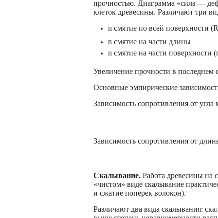
прочностью. Диаграмма «сила — де
клеток древесины. Различают три ви
n смятие по всей поверхности (
n смятие на части длины
n смятие на части поверхности 
Увеличение прочности в последнем
Основные эмпирические зависимост
Зависимость сопротивления от угла
Зависимость сопротивления от длин
Скалывание.
Работа древесины на с
«чистом» виде скалывание практичес
и сжатие поперек волокон).
Различают два вида скалывания: ска
выше степень неравномерности расп