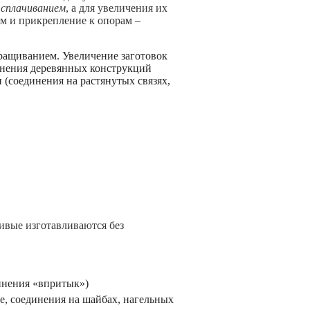
т
сплачиванием
, а для увеличения их
м и прикрепление к опорам –
сращиванием. Увеличение заготовок
инения деревянных конструкций
(соединения на растянутых связях,
ивые изготавливаются без
динения «впритык»)
е, соединения на шайбах, нагельных