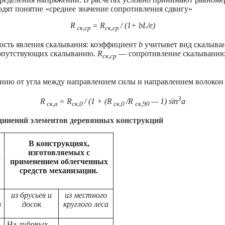
дят понятие «среднее значение сопротивления сдвигу»
R
= R
/ (1+ bL/e)
ск,ср
ск,ср
ость явления скалывания: коэффициент
b
учитывет вид скалыван
опутствующих скалыванию.
R
— сопротивление скалыванию
ск,ср
нию от угла между направлением силы и направлением волокон 
3
R
= R
/ (1 + (R
/R
— 1) sin
a
ск,a
ск,0
ск,0
ск,90
динений элементов деревянных конструкций
В конструкциях,
изготовляемых с
х
применением облегченных
средств механизации.
из брусьев и
из местного
в
досок
круглого леса
На дубовых