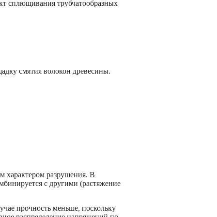
ект сплющивания трубчатообразных
адку смятия волокон древесины.
им характером разрушения. В
омбинируется с другими (растяжение
учае прочность меньше, поскольку
рное распределение напряжений по