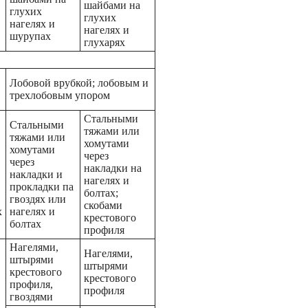
шайбами на
глухих
глухих
нагелях и
нагелях и
шурупах
глухарях
Лобовой врубкой; лобовым и
трехлобовым упором
Стальными
Стальными
тяжами или
тяжами или
хомутами
хомутами
через
через
накладки на
накладки и
нагелях и
прокладки па
болтах;
гвоздях или
скобами
х
нагелях и
крестового
болтах
профиля
Нагелями,
Нагелями,
штырями
штырями
крестового
крестового
профиля,
профиля
гвоздями