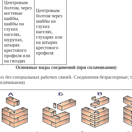
Центровым
болтом, через
Центровым
когтевые
болтом через
шайбы,
шайбы на
шайбы на
глухих
глухих
нагелях,
нагелях,
глухарях или
шурупах,
на штырях
штырях
крестового
крестового
профиля
профиля или
на гвоздях
Основные виды соединений (при сплачивании)
их без специальных рабочих связей. Соединения безраспорные;
сплачивания)