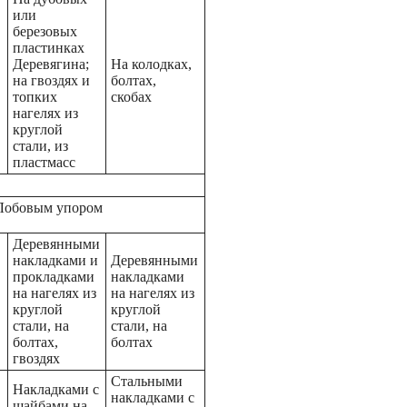
или
березовых
пластинках
Деревягина;
На колодках,
на гвоздях и
болтах,
топких
скобах
нагелях из
круглой
стали, из
пластмасс
Лобовым упором
Деревянными
накладками и
Деревянными
прокладками
накладками
на нагелях из
на нагелях из
круглой
круглой
стали, на
стали, на
болтах,
болтах
гвоздях
Стальными
Накладками с
накладками с
шайбами на