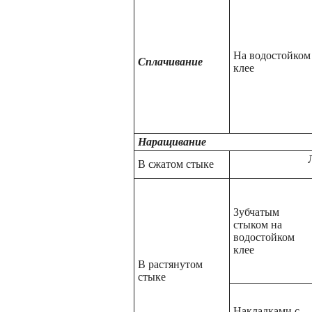
На водостойком
Сплачивание
клее
Наращивание
В сжатом стыке
Зубчатым
стыком на
водостойком
клее
В растянутом
стыке
Накладками с