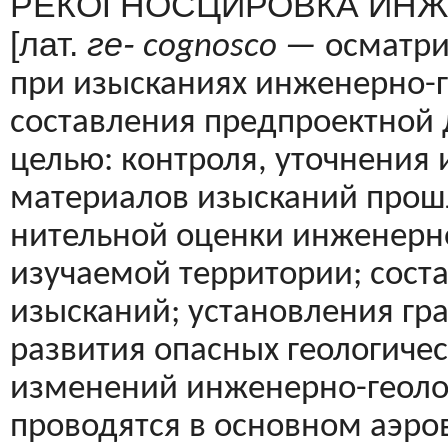
РЕКОГНОСЦИРОВКА ИНЖ
[лат.
ге-
cognosco
—
осматри
при изысканиях инженерно-г
составления предпроектной 
целью: контроля, уточнения
материалов изысканий прошл
нительной оценки инженерно
изучаемой терри­тории; сос
изысканий; установления гр
развития опасных геологиче
изменений инженерно-геологи
проводятся в основном аэро