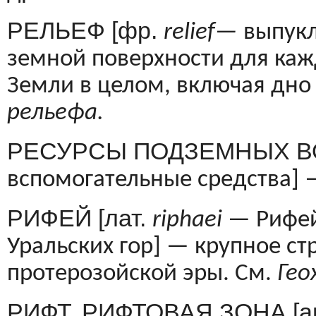
РЕЛЬЕФ [фр.
relief
—
выпукл
зем­ной поверхности для каж
Земли в це­лом, включая дно
рельефа.
РЕСУРСЫ ПОДЗЕМНЫХ ВО
вспомогательные средства] 
РИФЕЙ [лат.
riphaei
— Рифей
Ураль­ских гор] — крупное с
протерозойской эры. См.
Гео
РИФТ, РИФТОВАЯ ЗОНА [а