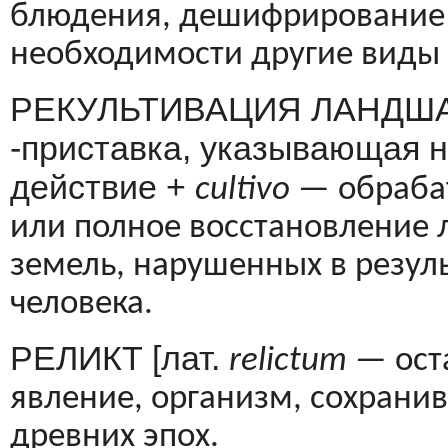
блюдения, дешифрирование 
необхо­димости другие виды 
РЕКУЛЬТИВАЦИЯ ЛАНДШАФ
-приставка, указывающая 
действие +
cultivo
—
обра­б
или полное восстановление 
земель, нарушенных в резуль
человека.
РЕЛИКТ [лат.
relictum
—
ост
явление, организм, сохранив
древних эпох.