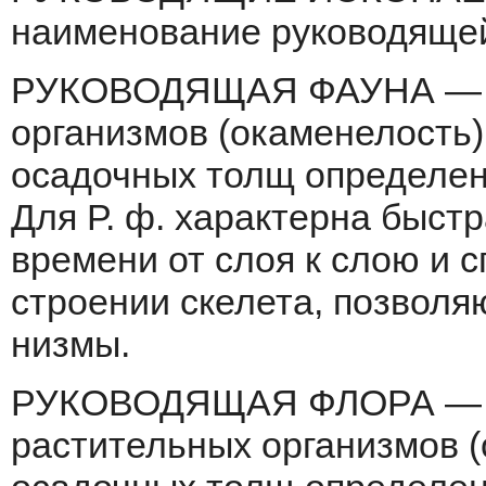
наименование руководяще
РУКОВОДЯЩАЯ ФАУНА — о
организ­мов (окаменелость
осадочных толщ опреде­лен
Для Р. ф. характерна быст
времени от слоя к слою и 
строении скелета, позволя
низмы.
РУКОВОДЯЩАЯ ФЛОРА — о
растительных орга­низмов 