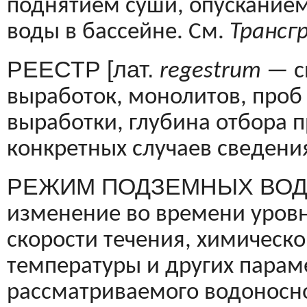
поднятием су­ши, опускание
воды в бассейне. См.
Трансгр
РЕЕСТР [лат.
regestrum
—
с
вырабо­ток, монолитов, проб 
выработки, глу­бина отбора 
конкретных случаев сведе­ни
РЕЖИМ ПОДЗЕМНЫХ ВОД 
изме­нение во времени уровн
скорости течения, химическог
температуры и других парам
рассматриваемого водоносно