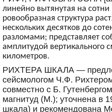
линейно вытянутая на сотни
ровообразная структу­ра ра
нескольких десятков до соте
разломами; представляет соб
амплитудой вертикального 
километров.
РИХТЕРА ШКАЛА — предлож
сей­смологом Ч.Ф. Рихтеро
совместно с Б. Гутенберго
магнитуд (М.); уточнена в 
шкала) и рекомендована М