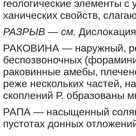
геологические элементы с 
ханических свойств, слага
РАЗРЫВ — см.
Дислокация
РАКОВИНА — наружный, ре
беспоз­воночных (форамин
раковинные амебы, плеченог
реже нескольких частей, н
скоплений Р. образованы м
РАПА — насыщенный соляно
пусто­тах донных отложени