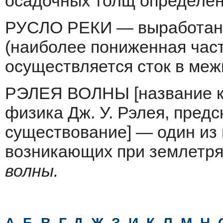
осадочных толщ определенн
РУСЛО РЕКИ — выработанн
(наиболее пониженная част
осуществляется сток в меж
РЭЛЕЯ ВОЛНЫ [название ко
физика Дж. У. Рэлея, предск
существование] — один из 
возникающих при землетря
волны.
А
,
Б
,
В
,
Г
,
Д
,
Ж
,
З
,
И
,
К
,
Л
,
М
,
Н
,