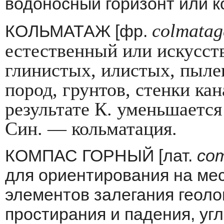
водоносный горизонт или к
colmatag
КОЛЬМАТАЖ [фр.
естественный или искусс
глинистых, илистых, пыле
пород, грунтов, стенки кан
результате К. уменьшается
Син. — кольматация.
КОМПАС ГОРНЫЙ [лат.
co
для ори­ентирования на ме
элементов залегания геоло­
простирания и падения, угл