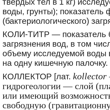
твер­дых тел в 1 кг) иссле
воды, грунты); по­казатель
(бактериологического) загр
КОЛИ-ТИТР — показатель б
загрязнения вод, в том чи
объему исследуемой воды 
на одну кишечную палочку.
kollector
КОЛЛЕКТОР [лат.
гидрогеологии — слой (пл
или имеющий возможность 
свободную (гравитационну