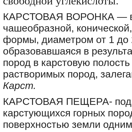
свободной углекислоты.
КАРСТОВАЯ ВОРОНКА — вп
чашеоб­разной, конической
формы, диаметром от 1 до 2
образовавшаяся в результ
пород в карстовую полост
растворимых пород, залега
Карст.
КАРСТОВАЯ ПЕЩЕРА- подзе
карстую­щихся горных пор
поверхностью земли одним