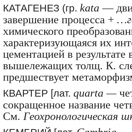
kata
— движ
КАТАГЕНЕЗ (гр.
завершение процесса +
…г
химического преобразован
характеризующаяся их инт
цементацией в результате
вышележащих толщ. К. сле
предшествует метаморфиз
quarta
—
че
КВАРТЕР [лат.
сокращен­ное название чет
См.
Геохронологическая ш