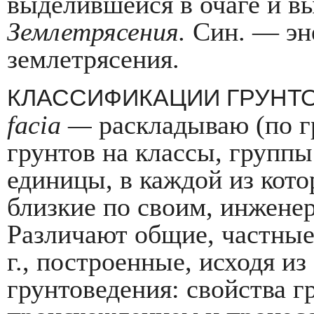
выделившейся в очаге и в
Землетрясения.
Син. — эне
землетрясения.
КЛАССИФИКАЦИИ ГРУНТОВ
fa
cia
—
раскладываю (по г
грунтов на классы, группы
единицы, в каждой из кото
близкие по своим, инжене
Различают общие, частные
г., построенные, исходя и
грунтоведения: свой­ства 