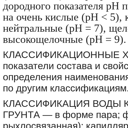
дородного показателя pH 
на очень кис­лые (pH < 5),
нейтральные (pH = 7), щело
высокощелочные (pH = 9).
КЛАССИФИКАЦИОННЫЕ Х
по­казатели состава и свой
определения наименова­ния
по другим классификациям
КЛАССИФИКАЦИЯ ВОДЫ 
ГРУНТА — в форме пара; ф
рыхлосвязан­ная); капилля