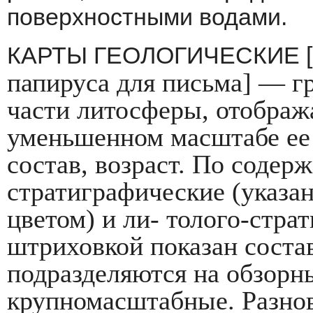
поверхностными водами.
КАРТЫ ГЕОЛОГИЧЕСКИЕ [
папиру­са для письма] — г
части литосферы, ото­бра
уменьшенном масштабе ее 
состав, возраст. По содер
стратиграфические (указан
цветом) и ли- толого-стра
штриховкой показан соста
подразделяются на обзорны
крупномасштабные. Разнов