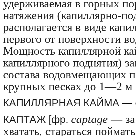
удерживаемая в горных по
натяжения (капиллярно-по
располагается в виде кап
перво­го от поверхности в
Мощность капиллярной ка
капиллярного поднятия) за
состава водовмещающих по
крупных песках до 1—2 м 
КАПИЛЛЯРНАЯ КАЙМА — 
captage
— зах
КАПТАЖ [фр.
хватать, ста­раться пойма