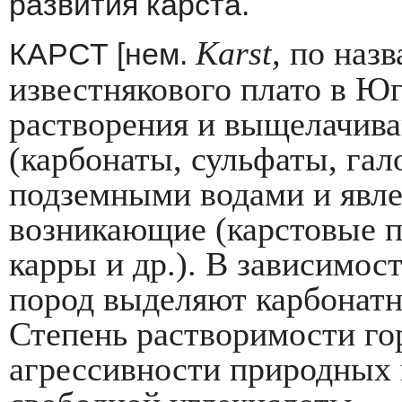
развития карста.
Karst
,
по назв
КАРСТ [нем.
известнякового пла­то в 
растворения и выщелачив
(карбонаты, сульфаты, га
подземными водами и явле
возникающие (карсто­вые 
карры и др.). В зависимос
пород выделяют карбонатн
Степень растворимости го
агрессивности природ­ных 