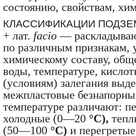
состоянию, свойствам, хим
КЛАССИФИКАЦИИ ПОДЗЕМ
+ лат.
facio
— раскладываю
по различным при­знакам, 
химическому составу, общ
воды, температуре, кислотн
(условиям) залегания выде
межпластовые безнапорные
температуре разли­чают: 
холодные (0—20
°С),
теп
(50—100
°С)
и перегретые