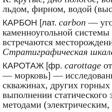
льдом, фирном, водой (вы­
carbon
— уго
КАРБОН [лат.
каменно­угольной системы 
встречаются месторож­дени
Стратиграфическая шкал
carottage
о
КАРОТАЖ [фр.
— мор­ковь] — исследован
скважинах, других гор­ных
выполнении статического 
методами (электрическим,