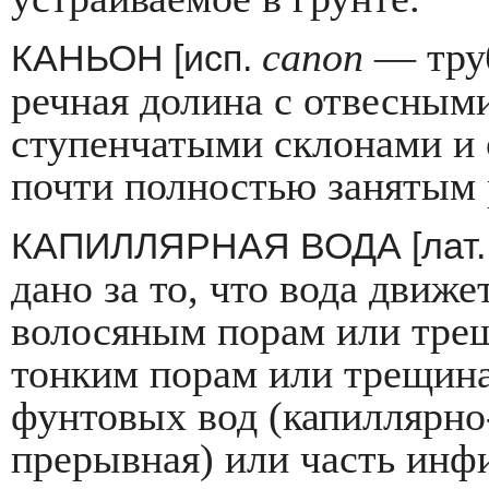
canon
— труб
КАНЬОН [исп.
речная до­лина с отвесным
ступенчатыми склона­ми и
почти полностью занятым р
КАПИЛЛЯРНАЯ ВОДА [лат
дано за то, что вода движе
волосяным порам или тре
тонким порам или трещина
фунтовых вод (капиллярно
прерывная) или часть инф