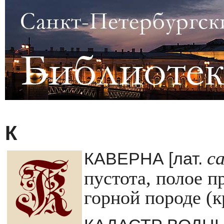
К
c
КАВЕРНА [лат.
пустота, полое п
горной породе (к