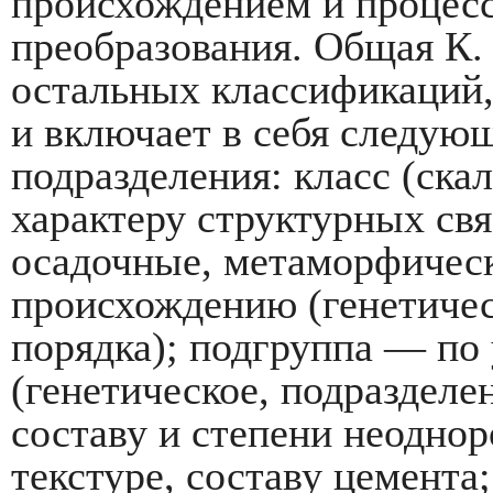
происхождением и процес
преобразования. Общая К. 
осталь­ных классификаций
и включает в себя следую
подразделения: класс (ска
характеру структурных свя
оса­дочные, метаморфичес
происхождению (гене­тиче
порядка); подгруппа — по
(генетическое, подразделе
составу и степени неоднор
текстуре, со­ставу цемент