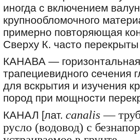
иногда с включением валун
крупнообломочного материа
примерно повторяющая кон
Сверху К. часто перекры­т
КАНАВА — горизонтальная 
трапециевидного се­чения 
для вскрытия и изучения к
пород при мощности перекр
canalis
— труб
КАНАЛ [лат.
русло (водо­вод) с безна
устраиваемое в грунте.