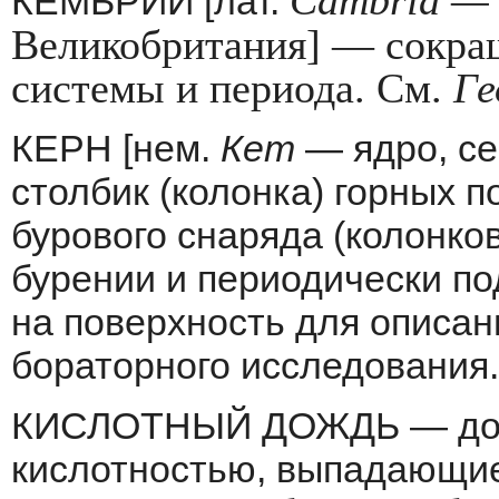
Cambria
—
КЕМБРИЙ [лат.
Великобрита­ния] — сокра
системы и периода. См.
Ге
КЕРН [нем.
Кет
— ядро, се
столбик (колонка) горных 
бурового снаряда (колон­ко
бурении и периодически п
на поверхность для описан
бораторного исследования.
КИСЛОТНЫЙ ДОЖДЬ — дожд
кислотно­стью, выпадающи