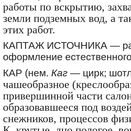
работы по вскрытию, захва
земли подземных вод, а т
этих работ.
КАПТАЖ ИСТОЧНИКА — расч
оформле­ние естественного
КАР (нем.
Каг
— цирк; шот
чашеобразное (крес­лообра
привершинной части салоно
образовавшееся под возде
снежников, процессов физ
К. крутые, дно пологое, во