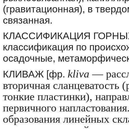
(гравитационная), в твердо
связанная.
КЛАССИФИКАЦИЯ ГОРНЫ
клас­сификация по происхо
осадочные, метаморфи­чес
kliva
— рассл
КЛИВАЖ [фр.
вторичная сланцеватость 
тонкие пластинки), на­пра
первичного напластования.
образования линейных скл