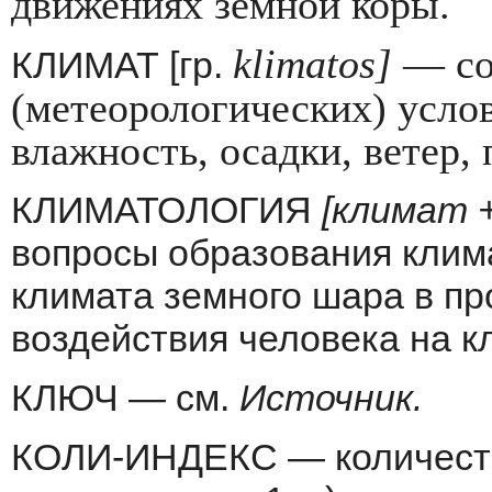
движениях земной коры.
klimatos
]
— со
КЛИМАТ [гр.
(метеорологи­ческих) услов
влажность, осадки, ветер,
КЛИМАТОЛОГИЯ
[климат 
вопросы образования клим
климата земного ша­ра в п
воздействия человека на к
КЛЮЧ — см.
Источник.
КОЛИ-ИНДЕКС — количество