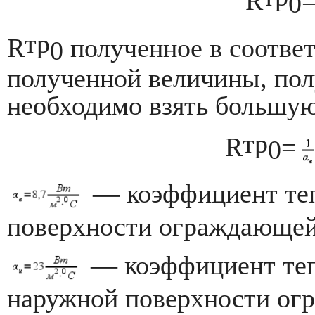
R
0
тр
R
полученное в соотве
0
полученной величины, пол
необходимо взять большую 
тр
R
=
0
— коэффициент теп
поверхности ограждающей
— коэффициент теп
наружной поверхности ог