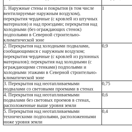
1. Наружные стены и покрытия (в том числе
1
вентилируемые наружным воздухом),
перекрытия чердачные (с кровлей из штучных
материалов) и над проездами; перекрытия над
холодными (без ограждающих стенок)
подпольями в Северной строительно-
климатической зоне
2. Перекрытия над холодными подвалами,
0,9
сообщающимися с наружным воздухом;
перекрытия чердачные (с кровлей из рулонных
материалов); перекрытия над холодными (с
ограждающими стенками) подпольями и
холодными этажами в Северной строительно-
климатической зоне
3. Перекрытия над неотапливаемыми
0,75
подвалами со световыми проемами в стенах
4. Перекрытия над неотапливаемыми
0,6
подвалами без световых проемов в стенах,
расположенные выше уровня земли
5. Перекрытия над неотапливаемыми
0,4
техническими подпольями, расположенными
ниже уровня земли