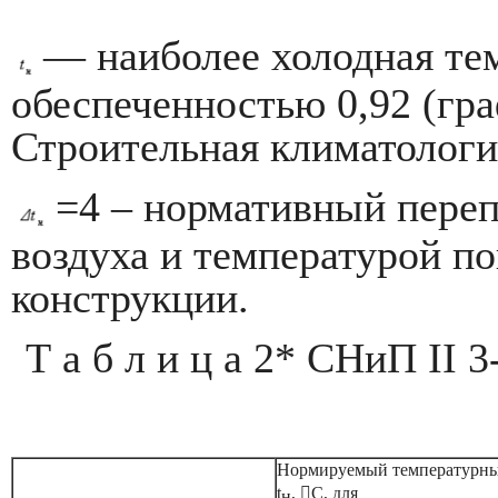
— наиболее холодная те
обеспеченностью 0,92 (г
Строительная климатологи
=4 – нормативный переп
воздуха и температурой 
конструкции.
Т а б л и ц а 2* СНиП
II
3-
Нормируемый температурны
t
,

С, для
н