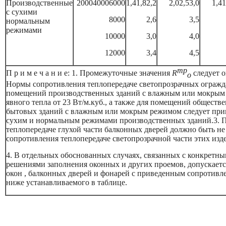
Производственные
2000
4000
6000
1,4
1,8
2,2
2,0
2,5
3,0
1,4
1
с сухим
и
8000
2,6
3,5
нормальным
режимами
10000
3,0
4,0
12000
3,4
4,5
тр
П р и м е ч а н и е: 1. Промежуточные значения
R
следует о
о
Нормы сопротивления теплопередаче светопрозрачных ограж
помещений производственных зданий с влажным или мокрым
явного тепла от 23 Вт/м.куб., а также для помещений общест
бытовых зданий с влажным или мокрым режимом следует при
сухим и нормальным режимами производственных зданий.
3. 
теплопередаче глухой части балконных дверей должно быть не 
сопротивления теплопередаче светопрозрачной части этих изд
4. В отдельных обоснованных случаях, связанных с конкрет
решениями заполнения оконных и других проемов, допускает
окон , балконных дверей и фонарей с приведенным сопротивл
ниже устанавливаемого в таблице.