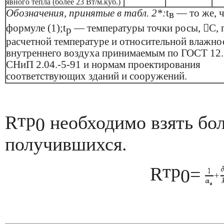
явного тепла (более 23 Вт/м.куб.)
Обозначения, принятые в табл. 2*:
t
— то же, ч
в
формуле (1);
t
— температуры точки росы,

С, 
р
расчетной температуре и относительной влажно
внутреннего воздуха принимаемым по ГОСТ 12.
СНиП 2.04.-5-91 и нормам проектирования
соответствующих зданий и сооружений.
тр
R
необходимо взять бо
0
получившихся.
тр
R
=
0