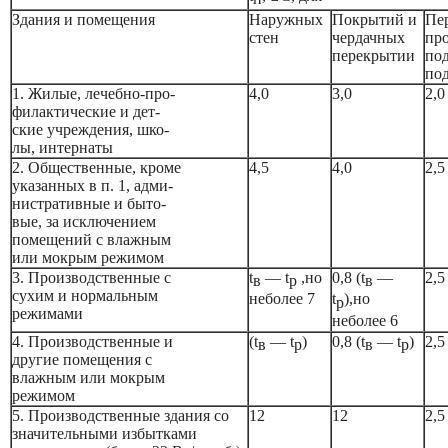
Здания и помещения
Наружных
Покрытий и
Пе
стен
чердачных
про
перекрытии
по
по
1. Жилые, лечебно-про-
4,0
3,0
2,0
филактические и дет-
ские учреждения, шко-
лы, интернаты
2. Общественные, кроме
4,5
4,0
2,5
указанных в п. 1, адми-
нистративные и быто-
вые, за исключением
помещений с влажным
или мокрым режимом
3. Производственные с
t
—
t
,
но
0,8 (
t
—
2,5
в
р
в
сухим и нормальным
не
более 7
t
),
но
р
режимами
не
более 6
4. Производственные и
(
t
— t
)
0,8 (
t
— t
)
2,5
в
р
в
р
другие помещения с
влажным или мокрым
режимом
5. Производственные здания со
12
12
2,5
значительными избытками