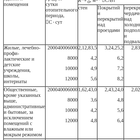
R
, м
*

С/Вт
о
помещения
сутки
стен
Покрытий
перекры
отопительного
и
чердач
периода,
перекрытий
над

С
сут
·
над
холод
проездами
подпол
и
подвал
Жилые, лечебно-
2000
4000
6000
2,1
2,8
3,5
3,2
4,2
5,2
2,8
3
профи-
8000
4,2
6,2
лактические и
детские
10000
4,9
7,2
учреждения,
школы,
12000
5,6
8,2
интернаты
Общественные,
2000
4000
6000
1,6
2,4
3,0
2,4
3,2
4,0
2,0
2
кроме указанных
8000
3,6
4,8
выше,
административные
10000
4,2
5,6
и бытовые, за
исключением
12000
4,8
6,4
помещений с
влажным или
мокрым режимом