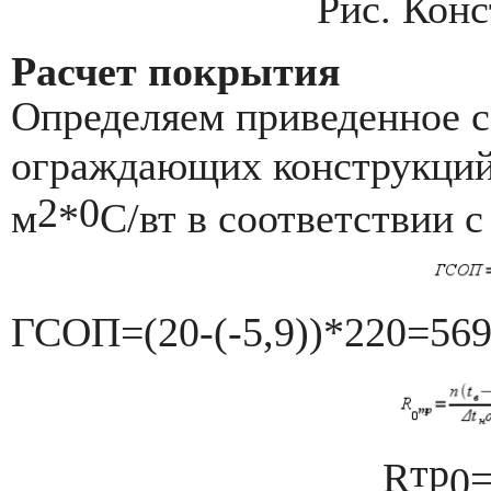
Рис. Конс
Расчет покрытия
Определяем приведенное с
ограждающих конструкци
2
0
м
*
С/вт в соответствии 
ГСОП=(20-(-5,9))*220=569
тр
R
0