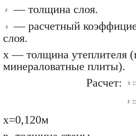
— толщина слоя.
— расчетный коэффицие
слоя.
х — толщина утеплителя 
минераловатные плиты).
Расчет:
х=0,120м