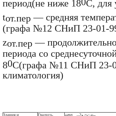
0
период(не ниже 18
С, для
t
— средняя температ
от.пер
(графа №12 СНиП 23-01-99
z
— продолжительнос
от.пер
периода со среднесуточно
0
8
С(графа №11 СНиП 23-0
климатология)
Здания и
Градусо-
тр
2